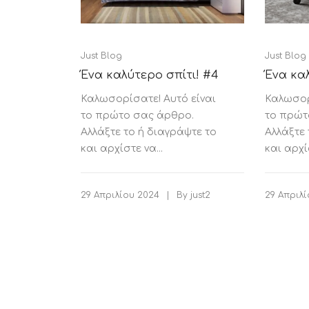
STATUS 
Just Blog
Just Blog
Ένα καλ
Ένα καλύτερο σπίτι! #4
Καλωσορ
Καλωσορίσατε! Αυτό είναι
ΔΙΑΦΟΡΑ
ECON
το πρώτ
το πρώτο σας άρθρο.
Pocket spring
Αλλάξτε 
Αλλάξτε το ή διαγράψτε το
Continuous spring
και αρχίσ
και αρχίστε να...
Μαξιλάρια
Ανωστρωματα
|
29 Απριλ
29 Απριλίου 2024
By
just2
Ορθοπεδικα
Ανατομικα
Bonnell spring