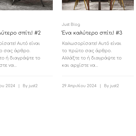
QUALITY mattress collection
ΒΙΒΛΙΟΘΗΚΕΣ
Σετ Κρεβατοκάμαρας
Τραπέζια
Reception
Καναπέδες
Καρεκλάκια
Ξαπλώστρες
Καρέκλες - Πολυθρόνες
Just Blog
Κούνιες - φωλιές
ύτερο σπίτι! #2
Ένα καλύτερο σπίτι! #3
DIMSTEL
ίσατε! Αυτό είναι
Καλωσορίσατε! Αυτό είναι
OMY
ο σας άρθρο.
το πρώτο σας άρθρο.
το ή διαγράψτε το
Αλλάξτε το ή διαγράψτε το
τε να...
και αρχίστε να...
|
|
ίου 2024
By
just2
29 Απριλίου 2024
By
just2