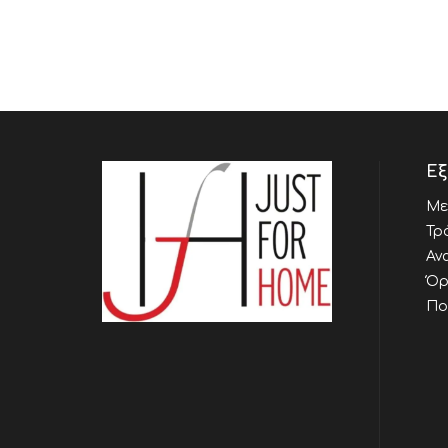
Εξ
Με
Τρ
Αν
Όρ
Πο