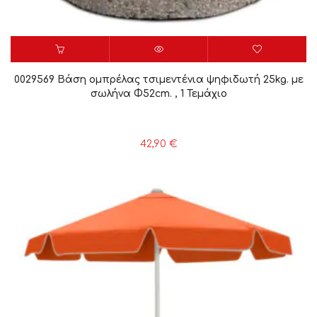
0029569 Βάση ομπρέλας τσιμεντένια ψηφιδωτή 25kg. με
σωλήνα Φ52cm. , 1 Τεμάχιο
42,90
€