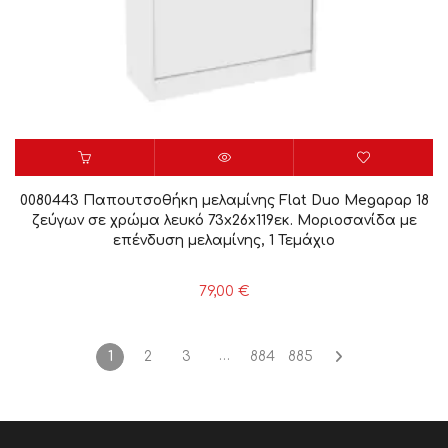
0080443 Παπουτσοθήκη μελαμίνης Flat Duo Megapap 18
ζεύγων σε χρώμα λευκό 73x26x119εκ. Μοριοσανίδα με
επένδυση μελαμίνης, 1 Τεμάχιο
79,00
€
…
1
2
3
884
885