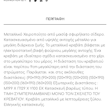
ΚΟΙΝΟΠΟΊΗΣΗ:
ΚΑΤΑΣΚΕΥΗΣ
ΓΙΑ
ΣΤΡΩΜΑ
120Χ190
ΕΚ,
ΠΕΡΙΓΡΑΦΉ
1
Τεμάχιο
ποσότητα
Μεταλλικό Χειροποίητο από μασίφ σφυρήλατο σίδερο.
Κατασκευασμένο από υψηλής αντοχής μέταλλο για
μεγάλη διάρκεια ζωής. Το μεταλλικό κρεβάτι βάφεται με
ηλεκτροστατική βαφή φούρνου, μεγάλης αντοχής. Ένα
κρεβάτι με ιδιαίτερο σχέδιο κατασκευασμένο στο χέρι
στο μεγαλύτερο του μέρος. Η διάσταση του κρεβατιού
είναι περίπου 9cm μεγαλύτερη από την διάσταση του
στρώματος. Παράγεται και στις ακόλουθες
διαστάσεις: (90×190) (90×200) (120×190) (120×200) (150×190)
(150×200) (160×190) (160×200) Εξωτερικές Διαστάσεις :
Μ199 Χ Π129 Χ Υ100 ΕΚ Κατασκευή βαρέως τύπου. Η
ΤΙΜΗ ΣΥΜΠΕΡΙΛΑΜΒΑΝΕΙ ΜΟΝΟ ΤΟΝ ΣΚΕΛΕΤΟ ΤΟΥ
ΚΡΕΒΑΤΙΟΥ. Κρεβάτι μεταλλικό με λεπτομέρειες ξύλου.
Ελληνικής κατασκευής.