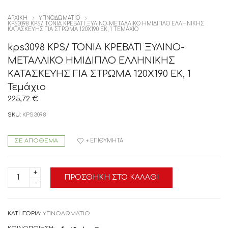
ΑΡΧΙΚΉ
ΥΠΝΟΔΩΜΑΤΙΟ
KPS3098 KPS/ ΤΟΝΙΑ ΚΡΕΒΑΤΙ ΞΥΛΙΝΟ-ΜΕΤΑΛΛΙΚΟ ΗΜΙΔΙΠΛΟ ΕΛΛΗΝΙΚΗΣ
ΚΑΤΑΣΚΕΥΗΣ ΓΙΑ ΣΤΡΩΜΑ 120Χ190 ΕΚ, 1 ΤΕΜΆΧΙΟ
kps3098 KPS/ ΤΟΝΙΑ ΚΡΕΒΑΤΙ ΞΥΛΙΝΟ-
ΜΕΤΑΛΛΙΚΟ ΗΜΙΔΙΠΛΟ ΕΛΛΗΝΙΚΗΣ
ΚΑΤΑΣΚΕΥΗΣ ΓΙΑ ΣΤΡΩΜΑ 120Χ190 ΕΚ, 1
Τεμάχιο
225,72
€
SKU:
KPS3098
ΣΕ ΑΠΌΘΕΜΑ
+ ΕΠΙΘΥΜΗΤΆ
kps3098
ΠΡΟΣΘΉΚΗ ΣΤΟ ΚΑΛΆΘΙ
KPS/
ΤΟΝΙΑ
ΚΡΕΒΑΤΙ
ΞΥΛΙΝΟ-
ΜΕΤΑΛΛΙΚΟ
ΚΑΤΗΓΟΡΊΑ:
ΥΠΝΟΔΩΜΑΤΙΟ
ΗΜΙΔΙΠΛΟ
ΕΛΛΗΝΙΚΗΣ