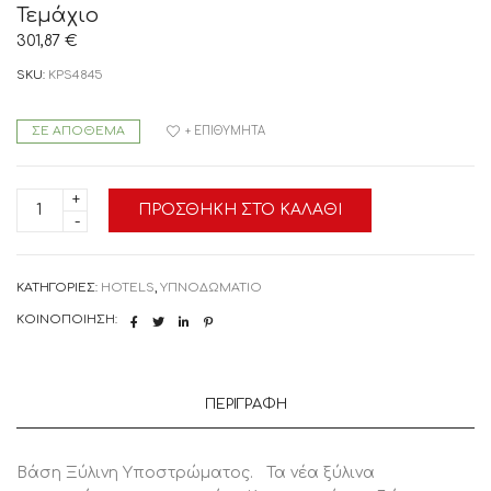
Τεμάχιο
301,87
€
SKU:
KPS4845
ΣΕ ΑΠΌΘΕΜΑ
+ ΕΠΙΘΥΜΗΤΆ
kps4845
ΠΡΟΣΘΉΚΗ ΣΤΟ ΚΑΛΆΘΙ
KPS/
ΒΑΣΗ
ΞΥΛΙΝΗ
ΥΠΟΣΤΡΩΜΑΤΟΣ
ΜΕ
ΚΑΤΗΓΟΡΊΕΣ:
HOTELS
,
ΥΠΝΟΔΩΜΑΤΙΟ
ΥΦΑΣΜΑ
Η
ΚΟΙΝΟΠΟΊΗΣΗ:
ΔΕΡΜΑ
ΕΛΛΗΝΙΚΗΣ
ΚΑΤΑΣΚΕΥΗΣ
110Χ200X30
ΕΚ,
ΠΕΡΙΓΡΑΦΉ
1
Τεμάχιο
ποσότητα
Βάση Ξύλινη Υποστρώματος. Τα νέα ξύλινα