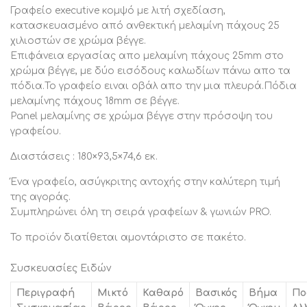
Γραφείο executive κομψό με λιτή σχεδίαση,
κατασκευασμένο από ανθεκτική μελαμίνη πάχους 25
χιλιοστών σε χρώμα βέγγε.
Επιφάνεια εργασίας απο μελαμίνη πάχους 25mm στο
χρώμα βέγγε, με δύο εισόδους καλωδίων πάνω απο τα
πόδια.Το γραφείο ειναι οβάλ απο την μια πλευρά.Πόδια
μελαμίνης πάχους 18mm σε βέγγε.
Panel μελαμίνης σε χρώμα βέγγε στην πρόσοψη του
γραφείου.
Διαστάσεις : 180×93,5×74,6 εκ.
Ένα γραφείο, ασύγκριτης αντοχής στην καλύτερη τιμή
της αγοράς.
Συμπληρώνει όλη τη σειρά γραφείων & γωνιών PRO.
Το προϊόν διατίθεται αμοντάριστο σε πακέτο.
Συσκευασίες Ειδών
Περιγραφή
Μικτό
Καθαρό
Βασικός
Βήμα
Πο