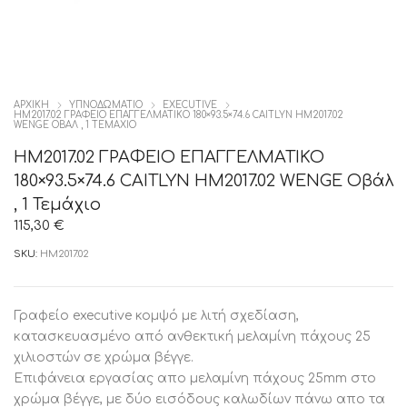
ΑΡΧΙΚΉ
ΥΠΝΟΔΩΜΑΤΙΟ
EXECUTIVE
HM2017.02 ΓΡΑΦΕΙΟ ΕΠΑΓΓΕΛΜΑΤΙΚΟ 180×93.5×74.6 CAITLYN HM2017.02
WENGE ΟΒΆΛ , 1 ΤΕΜΆΧΙΟ
HM2017.02 ΓΡΑΦΕΙΟ ΕΠΑΓΓΕΛΜΑΤΙΚΟ
180×93.5×74.6 CAITLYN HM2017.02 WENGE Οβάλ
, 1 Τεμάχιο
115,30
€
SKU:
HM2017.02
Γραφείο executive κομψό με λιτή σχεδίαση,
κατασκευασμένο από ανθεκτική μελαμίνη πάχους 25
χιλιοστών σε χρώμα βέγγε.
Επιφάνεια εργασίας απο μελαμίνη πάχους 25mm στο
χρώμα βέγγε, με δύο εισόδους καλωδίων πάνω απο τα