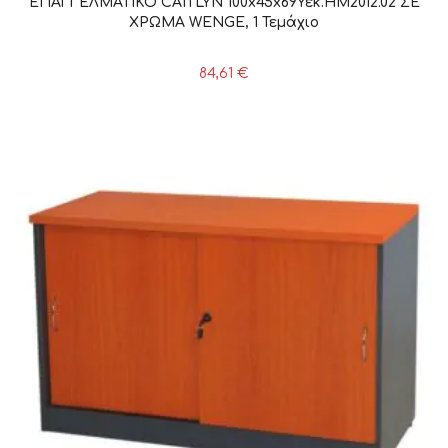
ΕΠΑΓΓΕΛΜΑΤΙΚΟ CAITLYN 100x45x69Υεκ.HM2012.02 ΣΕ
ΧΡΩΜΑ WENGE, 1 Τεμάχιο
84,61
€