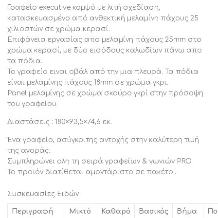
Γραφείο executive κομψό με λιτή σχεδίαση,
κατασκευασμένο από ανθεκτική μελαμίνη πάχους 25
χιλιοστών σε χρώμα κερασί.
Επιφάνεια εργασίας απο μελαμίνη πάχους 25mm στο
χρώμα κερασί, με δύο εισόδους καλωδίων πάνω απο
τα πόδια.
Το γραφείο ειναι οβάλ από την μια πλευρά. Τα πόδια
είναι μελαμίνης πάχους 18mm σε χρώμα γκρι.
Panel μελαμίνης σε χρώμα σκούρο γκρί στην πρόσοψη
του γραφείου.
Διαστάσεις : 180×93,5×74,6 εκ.
Ένα γραφείο, ασύγκριτης αντοχής στην καλύτερη τιμή
της αγοράς.
Συμπληρώνει ολη τη σειρά γραφείων & γωνιών PRO.
Το προϊόν διατίθεται αμοντάριστο σε πακέτο..
Συσκευασίες Ειδών
Περιγραφή
Μικτό
Καθαρό
Βασικός
Βήμα
Πο