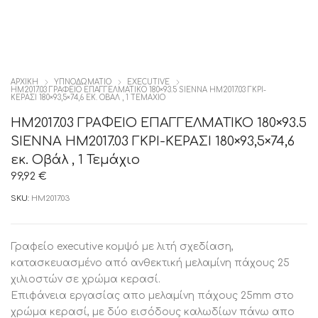
ΑΡΧΙΚΉ
ΥΠΝΟΔΩΜΑΤΙΟ
EXECUTIVE
HM2017.03 ΓΡΑΦΕΙΟ ΕΠΑΓΓΕΛΜΑΤΙΚΟ 180×93.5 SIENNA HM2017.03 ΓΚΡΙ-
ΚΕΡΑΣΙ 180×93,5×74,6 ΕΚ. ΟΒΆΛ , 1 ΤΕΜΆΧΙΟ
HM2017.03 ΓΡΑΦΕΙΟ ΕΠΑΓΓΕΛΜΑΤΙΚΟ 180×93.5
SIENNA HM2017.03 ΓΚΡΙ-ΚΕΡΑΣΙ 180×93,5×74,6
εκ. Οβάλ , 1 Τεμάχιο
99,92
€
SKU:
HM2017.03
Γραφείο executive κομψό με λιτή σχεδίαση,
κατασκευασμένο από ανθεκτική μελαμίνη πάχους 25
χιλιοστών σε χρώμα κερασί.
Επιφάνεια εργασίας απο μελαμίνη πάχους 25mm στο
χρώμα κερασί, με δύο εισόδους καλωδίων πάνω απο