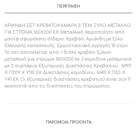
ΕΚ,
ΠΕΡΙΓΡΑΦΉ
1
Τεμάχιο
ποσότητα
ΑΡΙΑΝΔΗ ΣΕΤ ΚΡΕΒΑΤΟΚΑΜΑΡΑ 3 ΤΕΜ ΞΥΛΟ-ΜΕΤΑΛΛΟ
ΓΙΑ ΣΤΡΩΜΑ 160Χ200 ΕΚ Μεταλλικό Χειροποίητο από
μασίφ σφυρήλατο σίδερο. Κρεβάτι Αριάνδη με ξύλο
Ελληνικής κατασκευής. Εργοστασιακή εγγύηση 10 ετών.
Το σετ αποτελείται από: 1 διπλό κρεβάτι ξύλινο-
μεταλλικό για στρώμα 160Χ200 εκ 2 κομοδίνα μελαμινικά
με 2 συρτάρια Εξωτερικές Διαστάσεις Κρεβατιού : Μ99
Χ Π209 Χ Υ110 ΕΚ Διαστάσεις κομοδίνου: Μ45 Χ Π33 Χ
Υ41 ΕΚ Οι εξωτερικές διαστάσεις κρεβατιού είναι συν 9
εκατοστά απο τις διαστάσεις του στρώματος.
ΠΑΡΌΜΟΙΑ ΠΡΟΪΌΝΤΑ