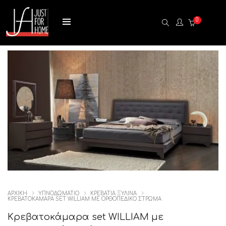
0
ΑΡΧΙΚΉ
ΥΠΝΟΔΩΜΑΤΙΟ
ΚΡΕΒΑΤΙΑ ΞΥΛΙΝΑ
ΚΡΕΒΑΤΟΚΆΜΑΡΑ SET WILLIAM ΜΕ ΟΡΘΟΠΕΔΙΚΌ ΣΤΡΏΜΑ
Κρεβατοκάμαρα set WILLIAM με