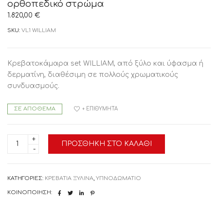
ορθοπεδικό στρώμα
1.820,00
€
SKU:
VL1 WILLIAM
Κρεβατοκάμαρα set WILLIAM, από ξύλο και ύφασμα ή
δερματίνη, διαθέσιμη σε πολλούς χρωματικούς
συνδυασμούς.
ΣΕ ΑΠΌΘΕΜΑ
+ ΕΠΙΘΥΜΗΤΆ
Κρεβατοκάμαρα
ΠΡΟΣΘΉΚΗ ΣΤΟ ΚΑΛΆΘΙ
set
WILLIAM
με
ορθοπεδικό
στρώμα
ΚΑΤΗΓΟΡΊΕΣ:
ΚΡΕΒΑΤΙΑ ΞΥΛΙΝΑ
,
ΥΠΝΟΔΩΜΑΤΙΟ
ποσότητα
ΚΟΙΝΟΠΟΊΗΣΗ: