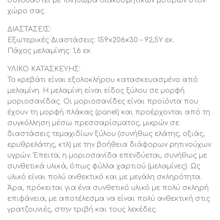
συνδυαστεί με πληθώρα διακοσμητικών μοτίβων στον
της επιφάνεια. Μπορείτε να σκουπίσετε όλες τις
χώρο σας.
επιφάνειες με ένα υγρό πανί και αυτό είναι αρκετό για
να δείξει το κρεβάτι σας και πάλι σαν καινούριο. Σε
ΔΙΑΣΤΑΣΕΙΣ:
επίμονους λεκέδες μπορείτε να χρησιμοποιήσετε ένα
Εξωτερικές Διαστάσεις: 159x206x30 – 92,5Υ εκ.
ήπιο καθαριστικό.
Πάχος μελαμίνης: 1,6 εκ
ΠΛΕΟΝΕΚΤΗΜΑΤΑ:
ΥΛΙΚΟ ΚΑΤΑΣΚΕΥΗΣ:
Το κρεβάτι CAPRI είναι μια σταθερή και όμορφη
Το κρεβάτι είναι εξολοκλήρου κατασκευασμένο από
κατασκευή. Το χρώμα είναι ευχάριστο και εντυπωσιακό
μελαμίνη. Η μελαμίνη είναι είδος ξύλου σε μορφή
στο μάτι, ενώ το κρεβάτι πατάει απευθείας στο
μοριοσανίδας. Οι μοριοσανίδες είναι προϊόντα που
δάπεδο προσδίδοντας μια μοντέρνα όψη. Τα συρτάρια
έχουν τη μορφή πλάκας (panel) και προέρχονται από τη
συγκόλληση μέσω πρεσσαρίσματος, μικρών σε
που διαθέτει κάτω από τον σομιέ, είναι πολύ χρηστικά
διαστάσεις τεμαχιδίων ξύλου (συνήθως ελάτης, οξιάς,
και θα σας λύσουν τα χέρια, ιδιαίτερα σε δωμάτια με
ερυθρελάτης, κτλ) με την βοήθεια διάφορων ρητινούχων
περιορισμένο χώρο. Ακόμα ένα πλεονέκτημα, είναι ότι
υγρών. Έπειτα, η μοριοσανίδα επενδύεται, συνήθως με
το συγκεκριμένο κρεβάτι διατίθεται μαζί με τις τάβλες.
συνθετικά υλικά, όπως φύλλα χαρτιού (μελαμίνες). Ως
Εσείς το μόνο που έχετε να κάνετε είναι να βρείτε τα
υλικό είναι πολύ ανθεκτικό και με μεγάλη σκληρότητα.
κατάλληλα έπιπλα ή διακοσμητικά, όπως κομοδίνα ή
Άρα, πρόκειται για ένα συνθετικό υλικό με πολύ σκληρή
ένα ωραίο wall-art, για να πλαισιώσετε αυτό το όμορφο
επιφάνεια, με αποτέλεσμα να είναι πολύ ανθεκτική στις
κρεβάτι.
γρατζουνιές, στην τριβή και τους λεκέδες.