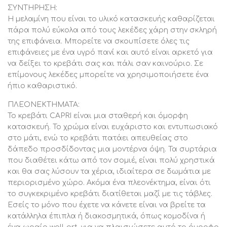
Παρατηρήσεις
ΣΥΝΤΗΡΗΣΗ:
1) Το κρεβάτι διατίθεται σε πακέτο αμοντάριστο με
Η μελαμίνη που είναι το υλικό κατασκευής καθαρίζεται
αναλυτικές οδηγίες συναρμολόγησης.
πάρα πολύ εύκολα από τους λεκέδες χάρη στην σκληρή
2) Στην τιμή δεν συμπεριλαμβάνεται το στρώμα
της επιφάνεια. Μπορείτε να σκουπίσετε όλες τις
επιφάνειες με ένα υγρό πανί και αυτό είναι αρκετό για
να δείξει το κρεβάτι σας και πάλι σαν καινούριο. Σε
επίμονους λεκέδες μπορείτε να χρησιμοποιήσετε ένα
ήπιο καθαριστικό.
ΠΛΕΟΝΕΚΤΗΜΑΤΑ:
Το κρεβάτι CAPRI είναι μια σταθερή και όμορφη
κατασκευή. Το χρώμα είναι ευχάριστο και εντυπωσιακό
στο μάτι, ενώ το κρεβάτι πατάει απευθείας στο
δάπεδο προσδίδοντας μια μοντέρνα όψη. Τα συρτάρια
που διαθέτει κάτω από τον σομιέ, είναι πολύ χρηστικά
και θα σας λύσουν τα χέρια, ιδιαίτερα σε δωμάτια με
περιορισμένο χώρο. Ακόμα ένα πλεονέκτημα, είναι ότι
το συγκεκριμένο κρεβάτι διατίθεται μαζί με τις τάβλες.
Εσείς το μόνο που έχετε να κάνετε είναι να βρείτε τα
κατάλληλα έπιπλα ή διακοσμητικά, όπως κομοδίνα ή