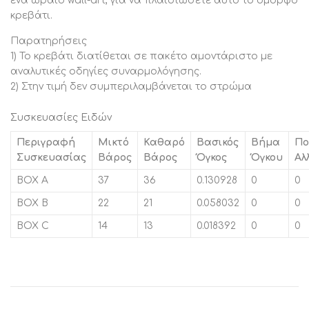
ένα ωραίο wall-art, για να πλαισιώσετε αυτό το όμορφο
κρεβάτι.
Παρατηρήσεις
1) Το κρεβάτι διατίθεται σε πακέτο αμοντάριστο με
αναλυτικές οδηγίες συναρμολόγησης.
2) Στην τιμή δεν συμπεριλαμβάνεται το στρώμα
Συσκευασίες Ειδών
Περιγραφή
Μικτό
Καθαρό
Βασικός
Βήμα
Πο
Συσκευασίας
Βάρος
Βάρος
Όγκος
Όγκου
Αλ
BOX A
37
36
0.130928
0
0
BOX B
22
21
0.058032
0
0
BOX C
14
13
0.018392
0
0