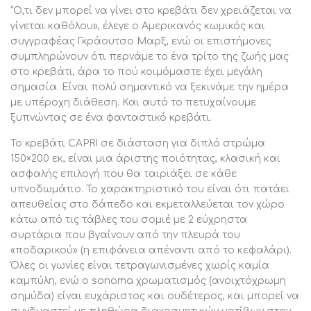
ποσότητα
Πάχος μελαμίνης: 1,6 εκ
“Ο,τι δεν μπορεί να γίνει στο κρεβάτι δεν χρειάζεται να
γίνεται καθόλου», έλεγε ο Αμερικανός κωμικός και
ΥΛΙΚΟ ΚΑΤΑΣΚΕΥΗΣ:
συγγραφέας Γκράουτσο Μαρξ, ενώ οι επιστήμονες
Το κρεβάτι είναι εξολοκλήρου κατασκευασμένο από
συμπληρώνουν ότι περνάμε το ένα τρίτο της ζωής μας
μελαμίνη. Η μελαμίνη είναι είδος ξύλου σε μορφή
στο κρεβάτι, άρα το πού κοιμόμαστε έχει μεγάλη
μοριοσανίδας. Οι μοριοσανίδες είναι προϊόντα που
σημασία. Είναι πολύ σημαντικό να ξεκινάμε την ημέρα
έχουν τη μορφή πλάκας (panel) και προέρχονται από τη
με υπέροχη διάθεση. Και αυτό το πετυχαίνουμε
συγκόλληση μέσω πρεσσαρίσματος, μικρών σε
ξυπνώντας σε ένα φανταστικό κρεβάτι.
διαστάσεις τεμαχιδίων ξύλου (συνήθως ελάτης, οξιάς,
Το κρεβάτι CAPRI σε διάσταση για διπλό στρώμα
ερυθρελάτης, κτλ) με την βοήθεια διάφορων ρητινούχων
150×200 εκ, είναι μια άριστης ποιότητας, κλασική και
υγρών. Έπειτα, η μοριοσανίδα επενδύεται, συνήθως με
ασφαλής επιλογή που θα ταιριάξει σε κάθε
συνθετικά υλικά, όπως φύλλα χαρτιού (μελαμίνες). Ως
υπνοδωμάτιο. Το χαρακτηριστικό του είναι ότι πατάει
υλικό είναι πολύ ανθεκτικό και με μεγάλη σκληρότητα.
απευθείας στο δάπεδο και εκμεταλλεύεται τον χώρο
Άρα, πρόκειται για ένα συνθετικό υλικό με πολύ σκληρή
κάτω από τις τάβλες του σομιέ με 2 εύχρηστα
επιφάνεια, με αποτέλεσμα να είναι πολύ ανθεκτική στις
συρτάρια που βγαίνουν από την πλευρά του
γρατζουνιές, στην τριβή και τους λεκέδες.
«ποδαρικού» (η επιφάνεια απέναντι από το κεφαλάρι).
Όλες οι γωνίες είναι τετραγωνισμένες χωρίς καμία
ΣΥΝΤΗΡΗΣΗ:
καμπύλη, ενώ o sonoma χρωματισμός (ανοιχτόχρωμη
Η μελαμίνη που είναι το υλικό κατασκευής καθαρίζεται
σημύδα) είναι ευχάριστος και ουδέτερος, και μπορεί να
πάρα πολύ εύκολα από τους λεκέδες χάρη στην σκληρή