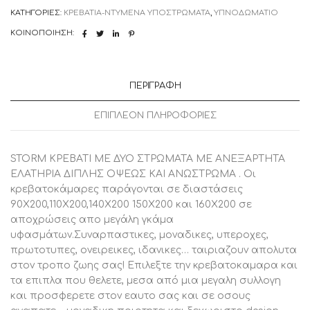
ΑΝΕΞΑΡΤΗΤΑ
ΚΑΤΗΓΟΡΊΕΣ:
ΚΡΕΒΑΤΙΑ-ΝΤΥΜΕΝΑ ΥΠΟΣΤΡΩΜΑΤΑ
,
ΥΠΝΟΔΩΜΑΤΙΟ
ΕΛΑΤΗΡΙΑ
ΚΑΙ
ΚΟΙΝΟΠΟΊΗΣΗ:
ΑΝΩΣΤΡΩΜΑ
ποσότητα
ΠΕΡΙΓΡΑΦΉ
ΕΠΙΠΛΈΟΝ ΠΛΗΡΟΦΟΡΊΕΣ
STORM ΚΡΕΒΑΤΙ ΜΕ ΔΥΟ ΣΤΡΩΜΑΤΑ ΜΕ ΑΝΕΞΑΡΤΗΤΑ
ΕΛΑΤΗΡΙΑ ΔΙΠΛΗΣ ΟΨΕΩΣ ΚΑΙ ΑΝΩΣΤΡΩΜΑ . Οι
κρεβατοκάμαρες παράγονται σε διαστάσεις
90Χ200,110Χ200,140Χ200 150Χ200 και 160Χ200 σε
αποχρώσεις απο μεγάλη γκάμα
υφασμάτων.Συναρπαστικες, μοναδικες, υπεροχες,
πρωτοτυπες, ονειρεικες, ιδανικες… ταιριαζουν απολυτα
στον τροπο ζωης σας! Επιλεξτε την κρεβατοκαμαρα και
τα επιπλα που θελετε, μεσα από μια μεγαλη συλλογη
και προσφερετε στον εαυτο σας και σε οσους