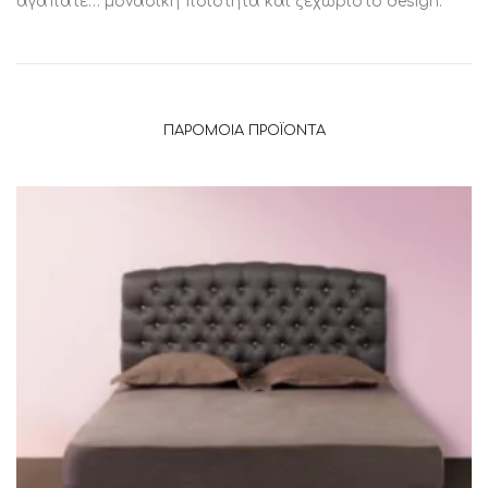
αγαπατε… μοναδικη ποιοτητα και ξεχωριστο design.
ΠΑΡΌΜΟΙΑ ΠΡΟΪΌΝΤΑ