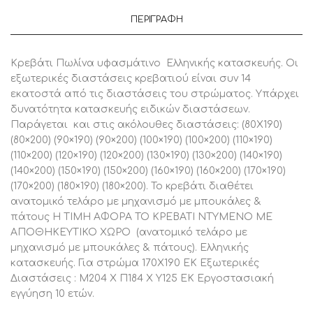
170Χ190
ΕΚ,
ΠΕΡΙΓΡΑΦΉ
1
Τεμάχιο
ποσότητα
Κρεβάτι Πωλίνα υφασμάτινο Ελληνικής κατασκευής. Οι
εξωτερικές διαστάσεις κρεβατιού είναι συν 14
εκατοστά από τις διαστάσεις του στρώματος. Υπάρχει
δυνατότητα κατασκευής ειδικών διαστάσεων.
Παράγεται και στις ακόλουθες διαστάσεις: (80X190)
(80×200) (90×190) (90×200) (100×190) (100×200) (110×190)
(110×200) (120×190) (120×200) (130×190) (130×200) (140×190)
(140×200) (150×190) (150×200) (160×190) (160×200) (170×190)
(170×200) (180×190) (180×200). To κρεβάτι διαθέτει
ανατομικό τελάρο με μηχανισμό με μπουκάλες &
πάτους Η ΤΙΜΗ ΑΦΟΡΑ ΤΟ ΚΡΕΒΑΤΙ ΝΤΥΜΕΝΟ ΜΕ
ΑΠΟΘΗΚΕΥΤΙΚΟ ΧΩΡΟ (ανατομικό τελάρο με
μηχανισμό με μπουκάλες & πάτους). Ελληνικής
κατασκευής. Για στρώμα 170Χ190 ΕΚ Εξωτερικές
Διαστάσεις : Μ204 Χ Π184 Χ Υ125 ΕΚ Εργοστασιακή
εγγύηση 10 ετών.