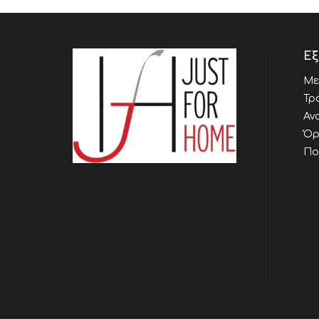
Εξ
Με
Τρ
Αν
Όρ
Πο