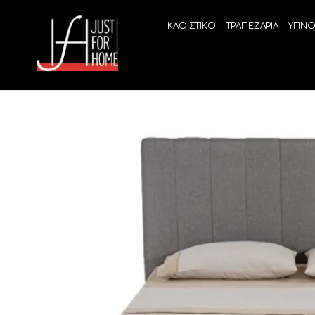
ΚΑΘΙΣΤΙΚΟ
ΤΡΑΠΕΖΑΡΙΑ
ΥΠΝΟ
ECO SLEEP
LINEA
Ανατομικά στρώματα χωρίς ελατήρια
High Qu
Ανατομικά στρώματα
ELIXIR 
Ανωστρώματα
BEYOND
VITALIT