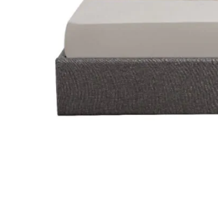
STATUS 
ΔΙΑΦΟΡΑ
ECON
Pocket spring
Continuous spring
Μαξιλάρια
Ανωστρωματα
Ορθοπεδικα
Ανατομικα
Bonnell spring