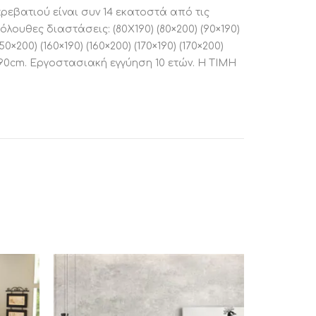
ρεβατιού είναι συν 14 εκατοστά από τις
υθες διαστάσεις: (80X190) (80×200) (90×190)
150×200) (160×190) (160×200) (170×190) (170×200)
Χ190cm. Εργοστασιακή εγγύηση 10 ετών. Η ΤΙΜΗ