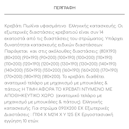
090Χ200ΕΚ,
1
ΠΕΡΙΓΡΑΦΉ
Τεμάχιο
ποσότητα
Κρεβάτι Πωλίνα υφασμάτινο Ελληνικής κατασκευής. Οι
εξωτερικές διαστάσεις κρεβατιού είναι συν 14
εκατοστά από τις διαστάσεις του στρώματος. Υπάρχει
δυνατότητα κατασκευής ειδικών διαστάσεων.
Παράγεται και στις ακόλουθες διαστάσεις: (80X190)
(80×200) (90×190) (90×200) (100×190) (100×200) (110×190)
(110×200) (120×190) (120×200) (130×190) (130×200) (140×190)
(140×200) (150×190) (150×200) (160×190) (160×200) (170×190)
(170×200) (180×190) (180×200). To κρεβάτι διαθέτει
ανατομικό τελάρο με μηχανισμό με μπουκάλες &
πάτους Η ΤΙΜΗ ΑΦΟΡΑ ΤΟ ΚΡΕΒΑΤΙ ΝΤΥΜΕΝΟ ΜΕ
ΑΠΟΘΗΚΕΥΤΙΚΟ ΧΩΡΟ (ανατομικό τελάρο με
μηχανισμό με μπουκάλες & πάτους). Ελληνικής
κατασκευής. Για στρώμα 090Χ200 ΕΚ Εξωτερικές
Διαστάσεις : Π104 Χ Μ214 Χ Υ 125 ΕΚ Εργοστασιακή
εγγύηση 10 ετών.