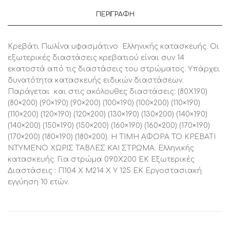
090Χ200ΕΚ,
1
ΠΕΡΙΓΡΑΦΉ
Τεμάχιο
ποσότητα
Κρεβάτι Πωλίνα υφασμάτινο Ελληνικής κατασκευής. Οι
εξωτερικές διαστάσεις κρεβατιού είναι συν 14
εκατοστά από τις διαστάσεις του στρώματος. Υπάρχει
δυνατότητα κατασκευής ειδικών διαστάσεων.
Παράγεται και στις ακόλουθες διαστάσεις: (80X190)
(80×200) (90×190) (90×200) (100×190) (100×200) (110×190)
(110×200) (120×190) (120×200) (130×190) (130×200) (140×190)
(140×200) (150×190) (150×200) (160×190) (160×200) (170×190)
(170×200) (180×190) (180×200). Η ΤΙΜΗ ΑΦΟΡΑ ΤΟ ΚΡΕΒΑΤΙ
ΝΤΥΜΕΝΟ XΩΡΙΣ ΤΑΒΛΕΣ ΚΑΙ ΣΤΡΩΜΑ. Ελληνικής
κατασκευής. Για στρώμα 090Χ200 ΕΚ Εξωτερικές
Διαστάσεις : Π104 Χ Μ214 Χ Υ 125 ΕΚ Εργοστασιακή
εγγύηση 10 ετών.