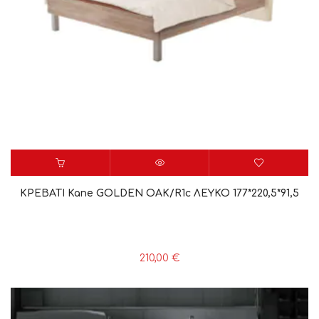
ΚΡΕΒΑΤΙ Kane GOLDEN OAK/R1c ΛΕΥΚΟ 177*220,5*91,5
210,00
€