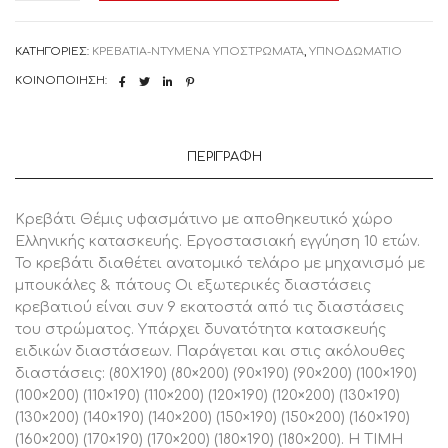
ΚΡΕΒΑΤΙ
ΥΦΑΣΜΑΤΙΝΟ
ΜΟΝΟ
ΚΑΤΗΓΟΡΊΕΣ:
ΚΡΕΒΑΤΙΑ-ΝΤΥΜΕΝΑ ΥΠΟΣΤΡΩΜΑΤΑ
,
ΥΠΝΟΔΩΜΑΤΙΟ
ΜΕ
ΑΠΟΘΗΚΕΥΤΙΚΟ
ΚΟΙΝΟΠΟΊΗΣΗ:
ΧΩΡΟ
ΕΛΛΗΝΙΚΗΣ
ΚΑΤΑΣΚΕΥΗΣ
080Χ200
ΕΚ,
ΠΕΡΙΓΡΑΦΉ
1
Τεμάχιο
ποσότητα
Κρεβάτι Θέμις υφασμάτινο με αποθηκευτικό χώρο
Ελληνικής κατασκευής. Εργοστασιακή εγγύηση 10 ετών.
To κρεβάτι διαθέτει ανατομικό τελάρο με μηχανισμό με
μπουκάλες & πάτους Οι εξωτερικές διαστάσεις
κρεβατιού είναι συν 9 εκατοστά από τις διαστάσεις
του στρώματος. Υπάρχει δυνατότητα κατασκευής
ειδικών διαστάσεων. Παράγεται και στις ακόλουθες
διαστάσεις: (80X190) (80×200) (90×190) (90×200) (100×190)
(100×200) (110×190) (110×200) (120×190) (120×200) (130×190)
(130×200) (140×190) (140×200) (150×190) (150×200) (160×190)
(160×200) (170×190) (170×200) (180×190) (180×200). Η ΤΙΜΗ