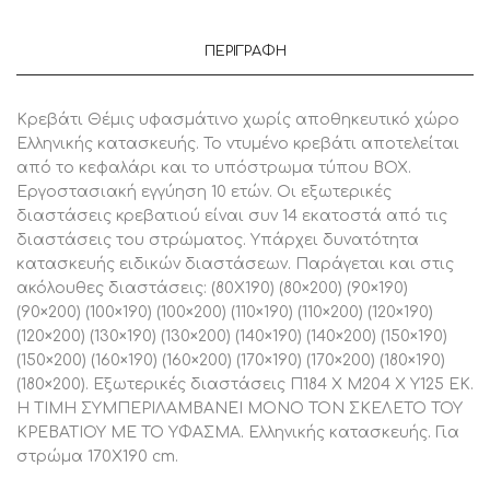
ΚΑΤΑΣΚΕΥΗΣ
170Χ190
ΕΚ,
ΠΕΡΙΓΡΑΦΉ
1
Τεμάχιο
ποσότητα
Κρεβάτι Θέμις υφασμάτινο χωρίς αποθηκευτικό χώρο
Ελληνικής κατασκευής. Το ντυμένο κρεβάτι αποτελείται
από το κεφαλάρι και το υπόστρωμα τύπου ΒΟΧ.
Εργοστασιακή εγγύηση 10 ετών. Οι εξωτερικές
διαστάσεις κρεβατιού είναι συν 14 εκατοστά από τις
διαστάσεις του στρώματος. Υπάρχει δυνατότητα
κατασκευής ειδικών διαστάσεων. Παράγεται και στις
ακόλουθες διαστάσεις: (80X190) (80×200) (90×190)
(90×200) (100×190) (100×200) (110×190) (110×200) (120×190)
(120×200) (130×190) (130×200) (140×190) (140×200) (150×190)
(150×200) (160×190) (160×200) (170×190) (170×200) (180×190)
(180×200). Εξωτερικές διαστάσεις Π184 Χ Μ204 Χ Υ125 ΕΚ.
Η ΤΙΜΗ ΣΥΜΠΕΡΙΛΑΜΒΑΝΕΙ ΜΟΝΟ ΤΟΝ ΣΚΕΛΕΤΟ ΤΟΥ
ΚΡΕΒΑΤΙΟΥ ΜΕ ΤΟ ΥΦΑΣΜΑ. Ελληνικής κατασκευής. Για
στρώμα 170Χ190 cm.