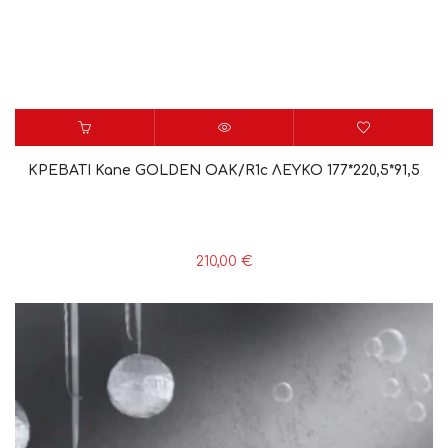
ΚΡΕΒΑΤΙ Kane GOLDEN OAK/R1c ΛΕΥΚΟ 177*220,5*91,5
210,00
€