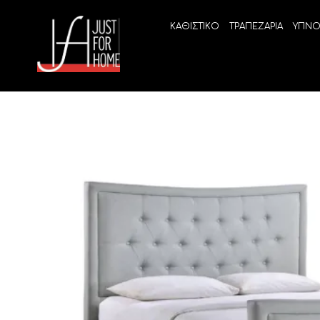
ΚΑΘΙΣΤΙΚΟ
ΤΡΑΠΕΖΑΡΙΑ
ΥΠΝΟ
ECO SLEEP
LINEA
Ανατομικά στρώματα χωρίς ελατήρια
High Qu
Ανατομικά στρώματα
ELIXIR 
Ανωστρώματα
BEYOND
VITALIT