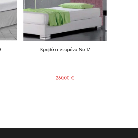
0
Κρεβάτι ντυμένο Νο 17
260,00
€