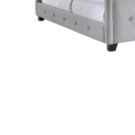
STATUS 
ΔΙΑΦΟΡΑ
ECON
Pocket spring
Continuous spring
Μαξιλάρια
Ανωστρωματα
Ορθοπεδικα
Ανατομικα
Bonnell spring