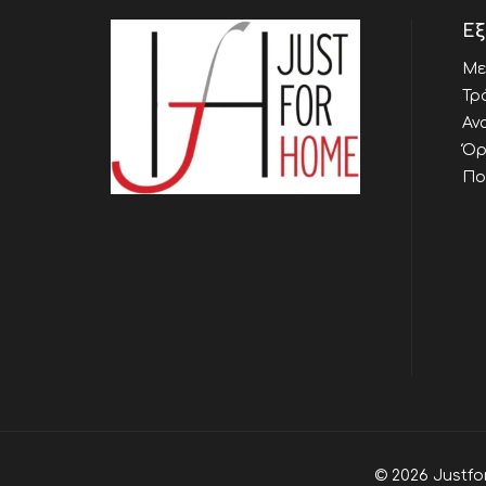
Εξ
Με
Τρ
Αν
Όρ
Πο
© 2026 Justfo