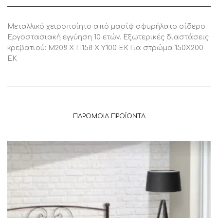
ποσότητα
Μεταλλικό χειροποίητο από μασίφ σφυρήλατο σίδερο.
Εργοστασιακή εγγύηση 10 ετών. Εξωτερικές διαστάσεις
κρεβατιού: Μ208 Χ Π158 Χ Υ100 ΕΚ Για στρώμα 150Χ200
ΕΚ
ΠΑΡΌΜΟΙΑ ΠΡΟΪΌΝΤΑ