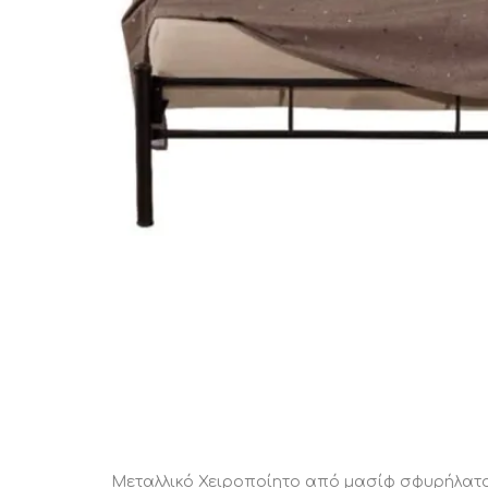
STATUS 
ΔΙΑΦΟΡΑ
ECON
Pocket spring
Continuous spring
Μαξιλάρια
Ανωστρωματα
Ορθοπεδικα
Ανατομικα
Bonnell spring
Μεταλλικό Χειροποίητο από μασίφ σφυρήλατο 