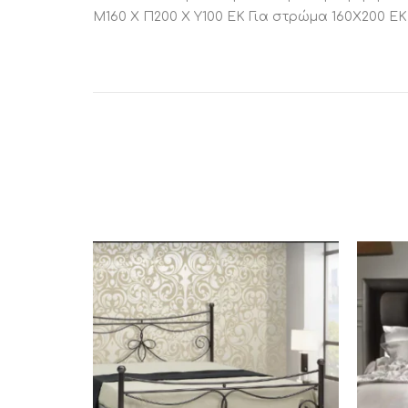
Μ160 Χ Π200 Χ Υ100 ΕΚ Για στρώμα 160Χ200 ΕΚ