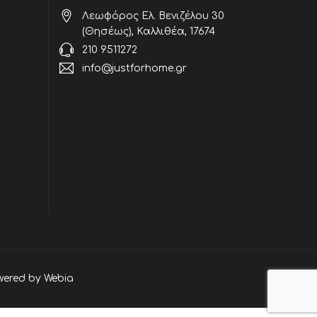
Λεωφόρος Ελ. Βενιζέλου 30
(Θησέως), Καλλιθέα, 17674
210 9511272
info@justforhome.gr
wered by
Webia