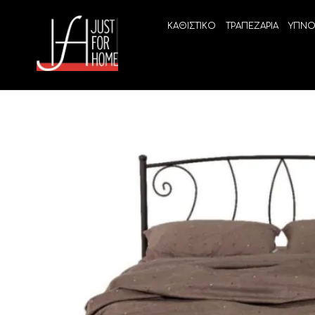
ΚΑΘΙΣΤΙΚΟ
ΤΡΑΠΕΖΑΡΙΑ
ΥΠΝΟ
ECO SLEEP
LINEA
Ανατομικά στρώματα χωρίς ελατήρια
High Qu
Ανατομικά στρώματα
ELIXIR 
Ανωστρώματα
BEYOND
VITALIT