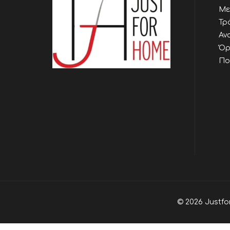
Με
Τρ
Αν
Όρ
Πο
© 2026 Justfo