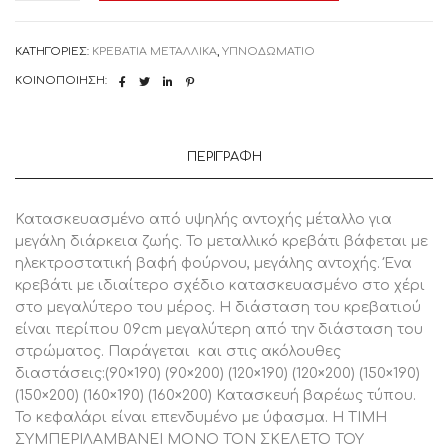
ΚΡΕΒΑΤΙ
ΜΕΤΑΛΛΙΚΟ
ΜΕ
ΚΑΤΗΓΟΡΊΕΣ:
ΚΡΕΒΑΤΙΑ ΜΕΤΑΛΛΙΚΑ
,
ΥΠΝΟΔΩΜΑΤΙΟ
ΥΦΑΣΜΑΤΙΝΟ
ΚΕΦΑΛΑΡΙ
ΚΟΙΝΟΠΟΊΗΣΗ:
ΔΙΠΛΟ
ΕΛΛΗΝΙΚΗΣ
ΚΑΤΑΣΚΕΥΗΣ
ΓΙΑ
ΣΤΡΩΜΑ
ΠΕΡΙΓΡΑΦΉ
160Χ190
ΕΚ,
1
Τεμάχιο
Κατασκευασμένο από υψηλής αντοχής μέταλλο για
ποσότητα
μεγάλη διάρκεια ζωής. Το μεταλλικό κρεβάτι βάφεται με
ηλεκτροστατική βαφή φούρνου, μεγάλης αντοχής. Ένα
κρεβάτι με ιδιαίτερο σχέδιο κατασκευασμένο στο χέρι
στο μεγαλύτερο του μέρος. Η διάσταση του κρεβατιού
είναι περίπου 09cm μεγαλύτερη από την διάσταση του
στρώματος. Παράγεται και στις ακόλουθες
διαστάσεις:(90×190) (90×200) (120×190) (120×200) (150×190)
(150×200) (160×190) (160×200) Κατασκευή βαρέως τύπου.
Το κεφαλάρι είναι επενδυμένο με ύφασμα. Η ΤΙΜΗ
ΣΥΜΠΕΡΙΛΑΜΒΑΝΕΙ ΜΟΝΟ ΤΟΝ ΣΚΕΛΕΤΟ ΤΟΥ