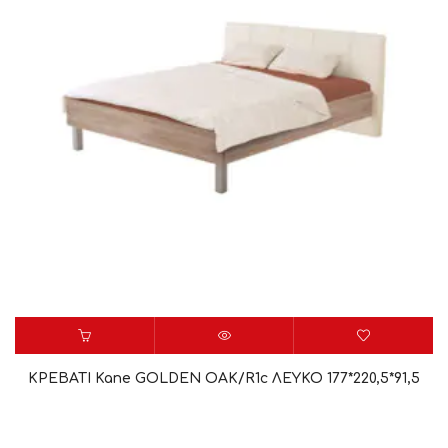
ΚΡΕΒΑΤΙ Kane GOLDEN OAK/R1c ΛΕΥΚΟ 177*220,5*91,5