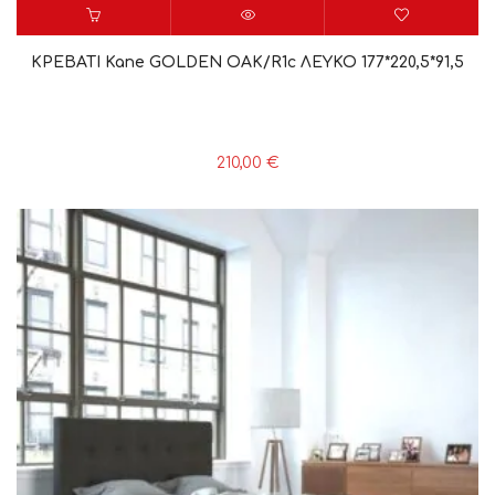
ΚΡΕΒΑΤΙ Kane GOLDEN OAK/R1c ΛΕΥΚΟ 177*220,5*91,5
210,00
€