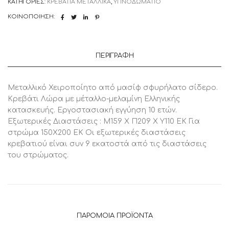
ΚΑΤΗΓΟΡΊΕΣ:
ΚΡΕΒΑΤΙΑ ΜΕΤΑΛΛΙΚΑ
,
ΥΠΝΟΔΩΜΑΤΙΟ
ΔΙΠΛΟ
ΕΛΛΗΝΙΚΗΣ
ΚΟΙΝΟΠΟΊΗΣΗ:
ΚΑΤΑΣΚΕΥΗΣ
ΓΙΑ
ΣΤΡΩΜΑ
150Χ200
ΕΚ,
ΠΕΡΙΓΡΑΦΉ
1
Τεμάχιο
ποσότητα
Μεταλλικό Χειροποίητο από μασίφ σφυρήλατο σίδερο.
Κρεβάτι Λώρα με μέταλλο-μελαμίνη Ελληνικής
κατασκευής. Εργοστασιακή εγγύηση 10 ετών.
Εξωτερικές Διαστάσεις : Μ159 Χ Π209 Χ Υ110 ΕΚ Για
στρώμα 150Χ200 ΕΚ Οι εξωτερικές διαστάσεις
κρεβατιού είναι συν 9 εκατοστά από τις διαστάσεις
του στρώματος.
ΠΑΡΌΜΟΙΑ ΠΡΟΪΌΝΤΑ