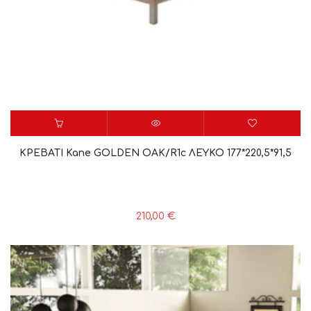
ΚΡΕΒΑΤΙ Kane GOLDEN OAK/R1c ΛΕΥΚΟ 177*220,5*91,5
210,00
€