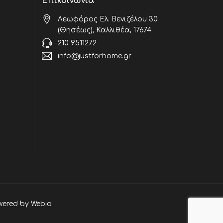
Επικοινωνία
Λεωφόρος Ελ. Βενιζέλου 30
(Θησέως), Καλλιθέα, 17674
210 9511272
info@justforhome.gr
wered by
Webia