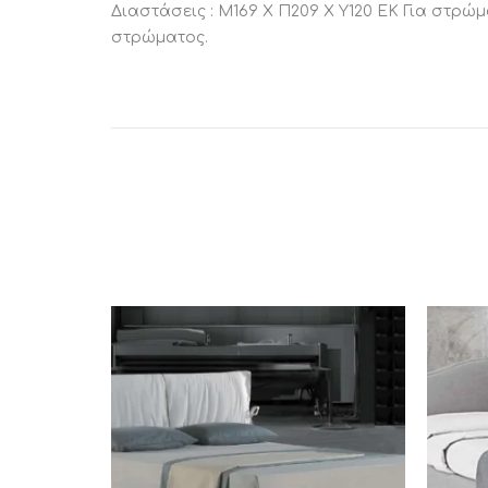
Διαστάσεις : Μ169 Χ Π209 Χ Υ120 ΕΚ Για στρώ
στρώματος.