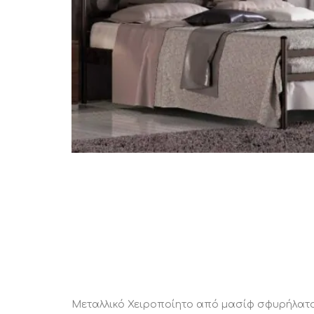
STATUS 
ΔΙΑΦΟΡΑ
ECON
Pocket spring
Continuous spring
Μαξιλάρια
Ανωστρωματα
Ορθοπεδικα
Ανατομικα
Bonnell spring
Μεταλλικό Χειροποίητο από μασίφ σφυρήλατο 