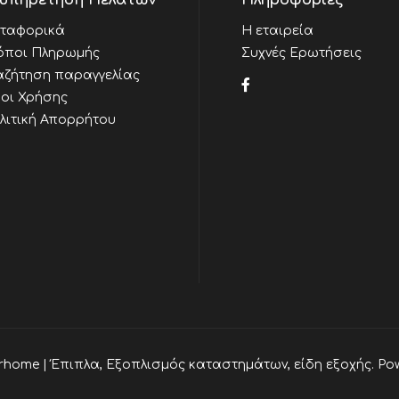
υπηρέτηση Πελατών
Πληροφορίες
ταφορικά
Η εταιρεία
όποι Πληρωμής
Συχνές Ερωτήσεις
αζήτηση παραγγελίας
οι Χρήσης
λιτική Απορρήτου
rhome | Έπιπλα, Εξοπλισμός καταστημάτων, είδη εξοχής. Po