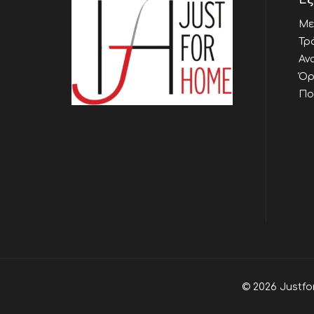
Εξ
Με
Τρ
Αν
Όρ
Πο
© 2026 Justfo