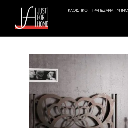
ΚΑΘΙΣΤΙΚΟ
ΤΡΑΠΕΖΑΡΙΑ
ΥΠΝΟ
ECO SLEEP
LINEA
Ανατομικά στρώματα χωρίς ελατήρια
High Qu
Ανατομικά στρώματα
ELIXIR 
Ανωστρώματα
BEYOND
VITALIT