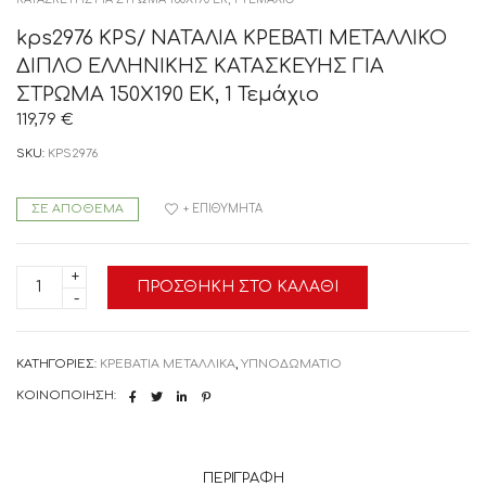
kps2976 KPS/ ΝΑΤΑΛΙΑ ΚΡΕΒΑΤΙ ΜΕΤΑΛΛΙΚΟ
ΔΙΠΛΟ ΕΛΛΗΝΙΚΗΣ ΚΑΤΑΣΚΕΥΗΣ ΓΙΑ
ΣΤΡΩΜΑ 150Χ190 ΕΚ, 1 Τεμάχιο
119,79
€
SKU:
KPS2976
ΣΕ ΑΠΌΘΕΜΑ
+ ΕΠΙΘΥΜΗΤΆ
kps2976
ΠΡΟΣΘΉΚΗ ΣΤΟ ΚΑΛΆΘΙ
KPS/
ΝΑΤΑΛΙΑ
ΚΡΕΒΑΤΙ
ΜΕΤΑΛΛΙΚΟ
ΔΙΠΛΟ
ΚΑΤΗΓΟΡΊΕΣ:
ΚΡΕΒΑΤΙΑ ΜΕΤΑΛΛΙΚΑ
,
ΥΠΝΟΔΩΜΑΤΙΟ
ΕΛΛΗΝΙΚΗΣ
ΚΑΤΑΣΚΕΥΗΣ
ΚΟΙΝΟΠΟΊΗΣΗ:
ΓΙΑ
ΣΤΡΩΜΑ
150Χ190
ΕΚ,
1
ΠΕΡΙΓΡΑΦΉ
Τεμάχιο