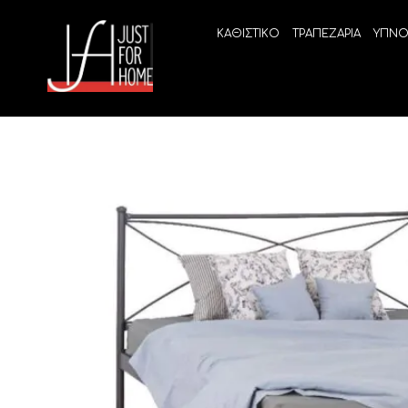
ΚΑΘΙΣΤΙΚΟ
ΤΡΑΠΕΖΑΡΙΑ
ΥΠΝΟ
ECO SLEEP
LINEA
Ανατομικά στρώματα χωρίς ελατήρια
High Qu
Ανατομικά στρώματα
ELIXIR 
Ανωστρώματα
BEYOND
VITALIT