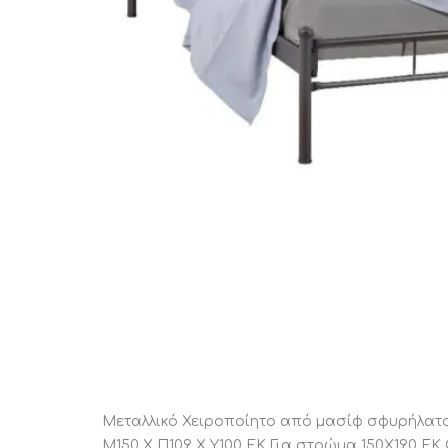
STATUS 
ΔΙΑΦΟΡΑ
ECON
Pocket spring
Continuous spring
Μαξιλάρια
Ανωστρωματα
Ορθοπεδικα
Ανατομικα
Bonnell spring
Μεταλλικό Χειροποίητο από μασίφ σφυρήλατο 
Μ150 Χ Π109 Χ Υ100 ΕΚ Για στρώμα 150Χ190 ΕΚ