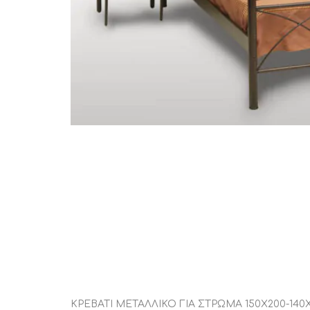
STATUS 
ΔΙΑΦΟΡΑ
ECON
Pocket spring
Continuous spring
Μαξιλάρια
Ανωστρωματα
Ορθοπεδικα
Ανατομικα
Bonnell spring
ΚΡΕΒΑΤΙ ΜΕΤΑΛΛΙΚΟ ΓΙΑ ΣΤΡΩΜΑ 150Χ200-140Χ1