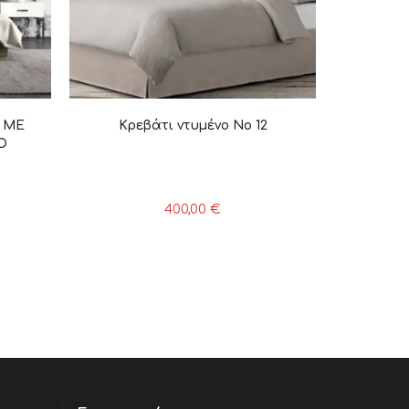
 ME
Κρεβάτι ντυμένο Νο 12
Ο
400,00
€