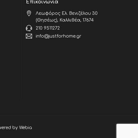
Επικοινωνία
Λεωφόρος Ελ. Βενιζέλου 30
(Θησέως), Καλλιθέα, 17674
210 9511272
info@justforhome.gr
wered by
Webia