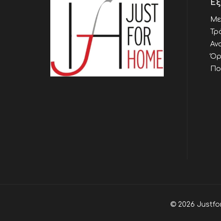
Εξ
Με
Τρ
Αν
Όρ
Πο
© 2026 Justfo