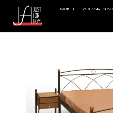
ΚΑΘΙΣΤΙΚΟ
ΤΡΑΠΕΖΑΡΙΑ
ΥΠΝΟ
ECO SLEEP
LINEA
Ανατομικά στρώματα χωρίς ελατήρια
High Qu
Ανατομικά στρώματα
ELIXIR 
Ανωστρώματα
BEYOND
VITALIT