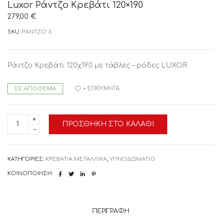
Luxor Ράντζο Κρεβάτι 120×190
279,00
€
SKU:
ΡΑΝΤΖΟ 3
Ράντζο Κρεβάτι 120χ190 με τάβλες – ρόδες LUXOR
ΣΕ ΑΠΌΘΕΜΑ
+ ΕΠΙΘΥΜΗΤΆ
Luxor
ΠΡΟΣΘΉΚΗ ΣΤΟ ΚΑΛΆΘΙ
Ράντζο
Κρεβάτι
120x190
ποσότητα
ΚΑΤΗΓΟΡΊΕΣ:
ΚΡΕΒΑΤΙΑ ΜΕΤΑΛΛΙΚΑ
,
ΥΠΝΟΔΩΜΑΤΙΟ
ΚΟΙΝΟΠΟΊΗΣΗ:
ΠΕΡΙΓΡΑΦΉ