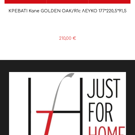
ΚΡΕΒΑΤΙ Kane GOLDEN OAK/R1c ΛΕΥΚΟ 177*220,5*91,5
210,00
€