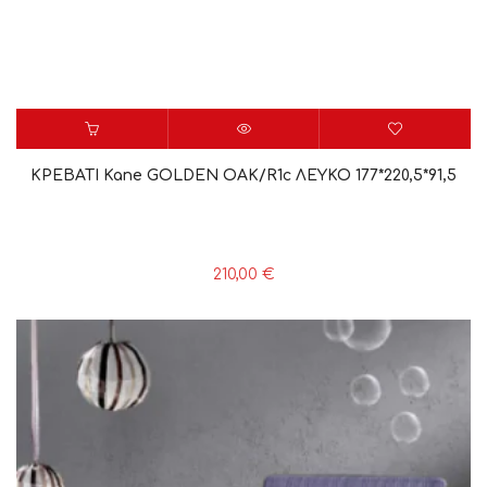
ΚΡΕΒΑΤΙ Kane GOLDEN OAK/R1c ΛΕΥΚΟ 177*220,5*91,5
210,00
€