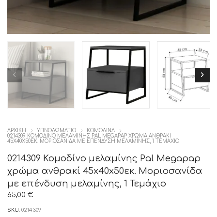
ΑΡΧΙΚΉ
ΥΠΝΟΔΩΜΑΤΙΟ
ΚΟΜΟΔΙΝΑ
0214309 ΚΟΜΟΔΊΝΟ ΜΕΛΑΜΊΝΗΣ PAL MEGAPAP ΧΡΏΜΑ ΑΝΘΡΑΚΊ
45X40X50ΕΚ. ΜΟΡΙΟΣΑΝΊΔΑ ΜΕ ΕΠΈΝΔΥΣΗ ΜΕΛΑΜΊΝΗΣ, 1 ΤΕΜΆΧΙΟ
0214309 Κομοδίνο μελαμίνης Pal Megapap
χρώμα ανθρακί 45x40x50εκ. Μοριοσανίδα
με επένδυση μελαμίνης, 1 Τεμάχιο
65,00
€
SKU:
0214309