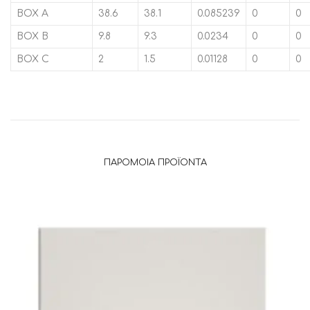
BOX A
38.6
38.1
0.085239
0
0
BOX B
9.8
9.3
0.0234
0
0
BOX C
2
1.5
0.01128
0
0
ΠΑΡΌΜΟΙΑ ΠΡΟΪΌΝΤΑ