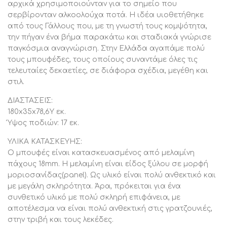
Η μελαμίνη καθαρίζεται πάρα πολύ εύκολα από τους
αρχικά χρησιμοποιούνταν για το σημείο που
λεκέδες χάρη στην σκληρή της επιφάνεια. Μπορείτε να
σερβίρονταν αλκοολούχα ποτά. Η ιδέα υιοθετήθηκε
από τους Γάλλους που, με τη γνωστή τους κομψότητα,
σκουπίσετε όλες τις επιφάνειες με ένα υγρό πανί και
την πήγαν ένα βήμα παρακάτω και σταδιακά γνώρισε
αυτό είναι αρκετό. Σε επίμονους λεκέδες μπορείτε να
παγκόσμια αναγνώριση. Στην Ελλάδα αγαπάμε πολύ
χρησιμοποιήσετε ένα ήπιο καθαριστικό.
τους μπουφέδες, τους οποίους συναντάμε όλες τις
ΠΛΕΟΝΕΚΤΗΜΑΤΑ:
τελευταίες δεκαετίες, σε διάφορα σχέδια, μεγέθη και
•Μοντέρνο design
στιλ.
•Ψηλά πόδια
ΔΙΑΣΤΑΣΕΙΣ:
•Μεγάλες διαστάσεις
180x35x78,6Y εκ.
Ύψος ποδιών: 17 εκ.
*Το προϊόν παραδίδεται αμοντάριστο σε
εργοστασιακές συσκευασίες
ΥΛΙΚΑ ΚΑΤΑΣΚΕΥΗΣ:
Ο μπουφές είναι κατασκευασμένος από μελαμίνη
πάχους 18mm. Η μελαμίνη είναι είδος ξύλου σε μορφή
μοριοσανίδας(panel). Ως υλικό είναι πολύ ανθεκτικό και
με μεγάλη σκληρότητα. Άρα, πρόκειται για ένα
συνθετικό υλικό με πολύ σκληρή επιφάνεια, με
αποτέλεσμα να είναι πολύ ανθεκτική στις γρατζουνιές,
στην τριβή και τους λεκέδες.