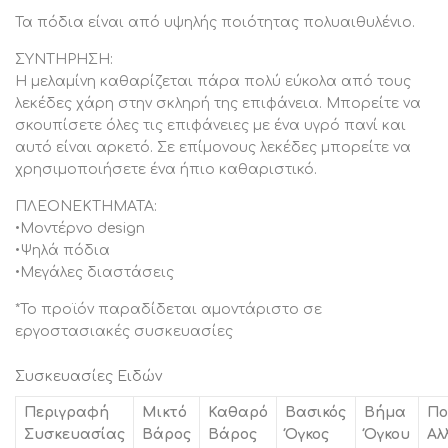
Τα πόδια είναι από υψηλής ποιότητας πολυαιθυλένιο.
ΣΥΝΤΗΡΗΣΗ:
Η μελαμίνη καθαρίζεται πάρα πολύ εύκολα από τους
λεκέδες χάρη στην σκληρή της επιφάνεια. Μπορείτε να
σκουπίσετε όλες τις επιφάνειες με ένα υγρό πανί και
αυτό είναι αρκετό. Σε επίμονους λεκέδες μπορείτε να
χρησιμοποιήσετε ένα ήπιο καθαριστικό.
ΠΛΕΟΝΕΚΤΗΜΑΤΑ:
•Μοντέρνο design
•Ψηλά πόδια
•Μεγάλες διαστάσεις
*Το προϊόν παραδίδεται αμοντάριστο σε
εργοστασιακές συσκευασίες
Συσκευασίες Ειδών
Περιγραφή
Μικτό
Καθαρό
Βασικός
Βήμα
Πο
Συσκευασίας
Βάρος
Βάρος
Όγκος
Όγκου
Αλ