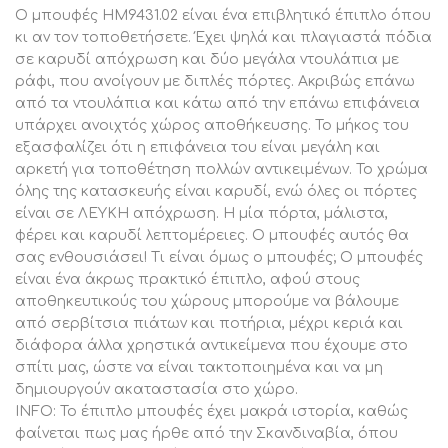
παγκόσμια αναγνώριση. Στην Ελλάδα αγαπάμε πολύ
Ο μπουφές ΗΜ9431.02 είναι ένα επιβλητικό έπιπλο όπου
τους μπουφέδες, τους οποίους συναντάμε όλες τις
κι αν τον τοποθετήσετε. Έχει ψηλά και πλαγιαστά πόδια
τελευταίες δεκαετίες, σε διάφορα σχέδια, μεγέθη και
σε καρυδί απόχρωση και δύο μεγάλα ντουλάπια με
στιλ.
ράφι, που ανοίγουν με διπλές πόρτες. Ακριβώς επάνω
από τα ντουλάπια και κάτω από την επάνω επιφάνεια
ΔΙΑΣΤΑΣΕΙΣ:
υπάρχει ανοιχτός χώρος αποθήκευσης. Το μήκος του
180x35x78,6Y εκ.
εξασφαλίζει ότι η επιφάνεια του είναι μεγάλη και
Ύψος ποδιών: 17 εκ.
αρκετή για τοποθέτηση πολλών αντικειμένων. Το χρώμα
όλης της κατασκευής είναι καρυδί, ενώ όλες οι πόρτες
ΥΛΙΚΑ ΚΑΤΑΣΚΕΥΗΣ:
είναι σε ΛΕΥΚΗ απόχρωση. Η μία πόρτα, μάλιστα,
Ο μπουφές είναι κατασκευασμένος από μελαμίνη
φέρει και καρυδί λεπτομέρειες. Ο μπουφές αυτός θα
πάχους 18mm. Η μελαμίνη είναι είδος ξύλου σε μορφή
σας ενθουσιάσει! Τι είναι όμως ο μπουφές; Ο μπουφές
μοριοσανίδας(panel). Ως υλικό είναι πολύ ανθεκτικό και
είναι ένα άκρως πρακτικό έπιπλο, αφού στους
με μεγάλη σκληρότητα. Άρα, πρόκειται για ένα
αποθηκευτικούς του χώρους μπορούμε να βάλουμε
συνθετικό υλικό με πολύ σκληρή επιφάνεια, με
από σερβίτσια πιάτων και ποτήρια, μέχρι κεριά και
αποτέλεσμα να είναι πολύ ανθεκτική στις γρατζουνιές,
διάφορα άλλα χρηστικά αντικείμενα που έχουμε στο
στην τριβή και τους λεκέδες.
σπίτι μας, ώστε να είναι τακτοποιημένα και να μη
δημιουργούν ακαταστασία στο χώρο.
Τα πόδια είναι από υψηλής ποιότητας πολυαιθυλένιο.
INFO: Το έπιπλο μπουφές έχει μακρά ιστορία, καθώς
ΣΥΝΤΗΡΗΣΗ:
φαίνεται πως μας ήρθε από την Σκανδιναβία, όπου