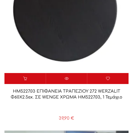
HM5227.03 ΕΠΙΦΑΝΕΙΑ ΤΡΑΠΕΖΙΟΥ 272 WERZALIT
Φ60Χ2.5εκ. ΣΕ WENGE ΧΡΩΜΑ HM5227.03, 1 Τεμάχιο
39,90
€