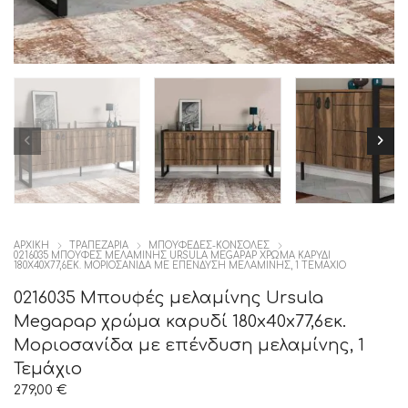
ΑΡΧΙΚΉ
ΤΡΑΠΕΖΑΡΙΑ
ΜΠΟΥΦΕΔΕΣ-ΚΟΝΣΟΛΕΣ
0216035 ΜΠΟΥΦΈΣ ΜΕΛΑΜΊΝΗΣ URSULA MEGAPAP ΧΡΏΜΑ ΚΑΡΥΔΊ
180X40X77,6ΕΚ. ΜΟΡΙΟΣΑΝΊΔΑ ΜΕ ΕΠΈΝΔΥΣΗ ΜΕΛΑΜΊΝΗΣ, 1 ΤΕΜΆΧΙΟ
0216035 Μπουφές μελαμίνης Ursula
Megapap χρώμα καρυδί 180x40x77,6εκ.
Μοριοσανίδα με επένδυση μελαμίνης, 1
Τεμάχιο
279,00
€