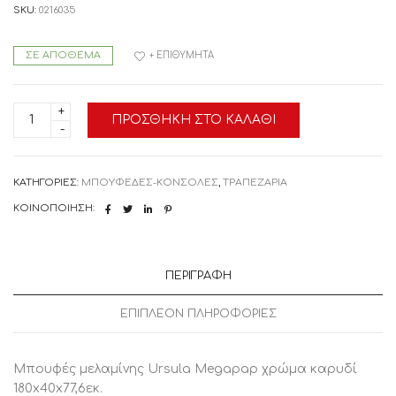
SKU:
0216035
ΣΕ ΑΠΌΘΕΜΑ
+ ΕΠΙΘΥΜΗΤΆ
0216035
ΠΡΟΣΘΉΚΗ ΣΤΟ ΚΑΛΆΘΙ
Μπουφές
μελαμίνης
Ursula
Megapap
χρώμα
ΚΑΤΗΓΟΡΊΕΣ:
ΜΠΟΥΦΕΔΕΣ-ΚΟΝΣΟΛΕΣ
,
ΤΡΑΠΕΖΑΡΙΑ
καρυδί
180x40x77,6εκ.
ΚΟΙΝΟΠΟΊΗΣΗ:
Μοριοσανίδα
με
επένδυση
μελαμίνης,
1
ΠΕΡΙΓΡΑΦΉ
Τεμάχιο
ποσότητα
ΕΠΙΠΛΈΟΝ ΠΛΗΡΟΦΟΡΊΕΣ
Μπουφές μελαμίνης Ursula Megapap χρώμα καρυδί
180x40x77,6εκ.