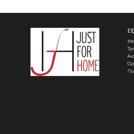
Εξ
Με
Τρ
Αν
Όρ
Πο