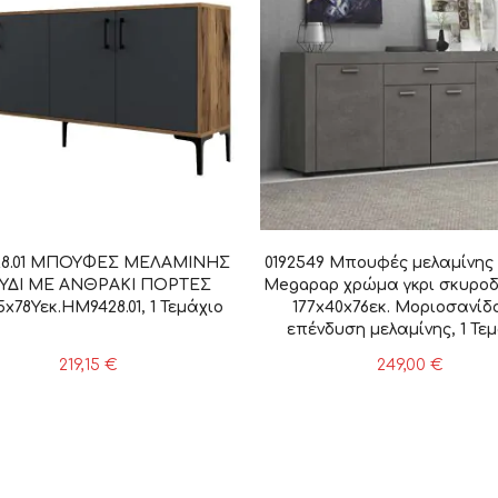
8.01 ΜΠΟΥΦΕΣ ΜΕΛΑΜΙΝΗΣ
0192549 Μπουφές μελαμίνης
ΥΔΙ ΜΕ ΑΝΘΡΑΚΙ ΠΟΡΤΕΣ
Megapap χρώμα γκρι σκυρο
5x78Υεκ.HM9428.01, 1 Τεμάχιο
177x40x76εκ. Μοριοσανίδ
επένδυση μελαμίνης, 1 Τε
219,15
€
249,00
€