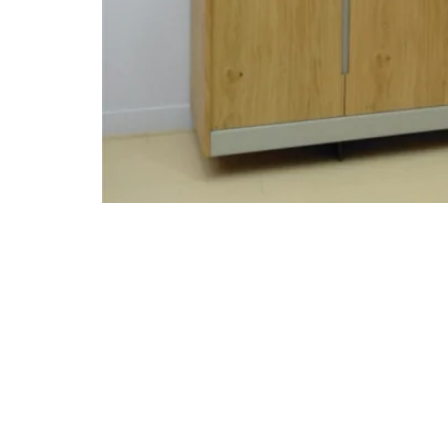
STATUS 
ΔΙΑΦΟΡΑ
ECON
Pocket spring
Continuous spring
Μαξιλάρια
Ανωστρωματα
Ορθοπεδικα
Ανατομικα
Bonnell spring