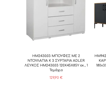
HM2430.03 ΜΠΟΥΦΕΣ ΜΕ 2
HM942
ΝΤΟΥΛΑΠΙΑ Κ 3 ΣΥΡΤΑΡΙΑ ADLER
ΚΑΡ
ΛΕΥΚΟΣ HM2430.03 120X45X85Y εκ., 1
180x3
Τεμάχιο
129,90
€