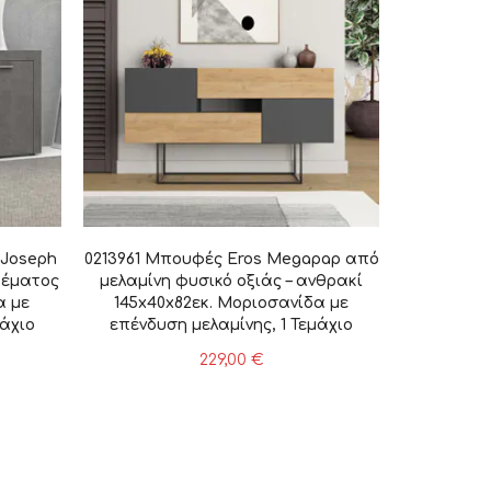
 Joseph
0213961 Μπουφές Eros Megapap από
δέματος
μελαμίνη φυσικό οξιάς – ανθρακί
α με
145x40x82εκ. Μοριοσανίδα με
μάχιο
επένδυση μελαμίνης, 1 Τεμάχιο
229,00
€