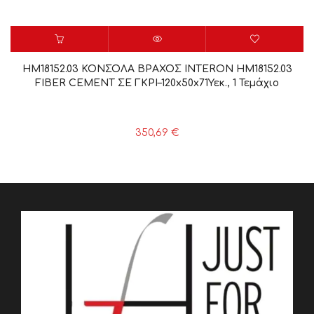
HM18152.03 ΚΟΝΣΟΛΑ ΒΡΑΧΟΣ INTERON HM18152.03
FIBER CEMENT ΣΕ ΓΚΡΙ–120x50x71Υεκ., 1 Τεμάχιο
350,69
€