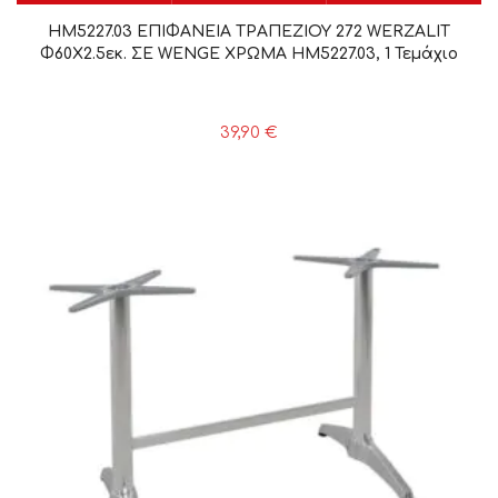
HM5227.03 ΕΠΙΦΑΝΕΙΑ ΤΡΑΠΕΖΙΟΥ 272 WERZALIT
Φ60Χ2.5εκ. ΣΕ WENGE ΧΡΩΜΑ HM5227.03, 1 Τεμάχιο
39,90
€