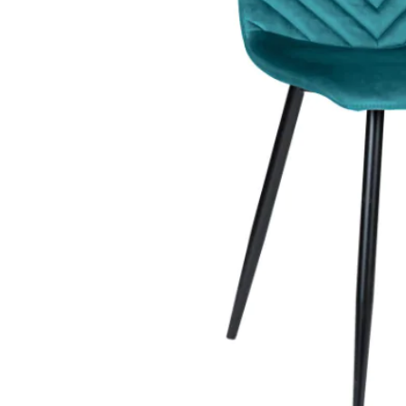
STATUS 
ΔΙΑΦΟΡΑ
ECON
Pocket spring
Continuous spring
Μαξιλάρια
Ανωστρωματα
Ορθοπεδικα
Ανατομικα
Bonnell spring