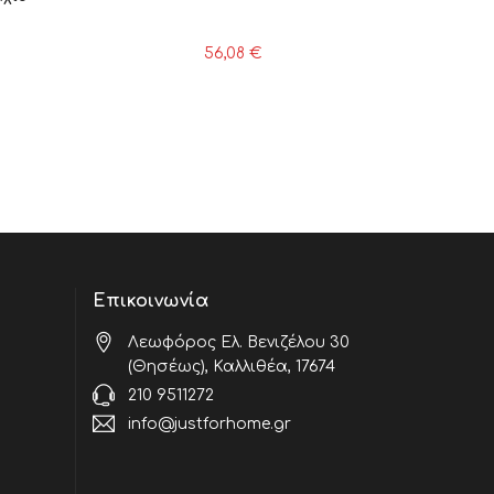
56,08
€
Επικοινωνία
Λεωφόρος Ελ. Βενιζέλου 30
(Θησέως), Καλλιθέα, 17674
210 9511272
info@justforhome.gr