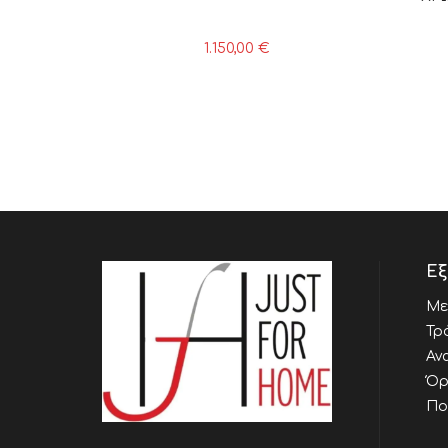
1.150,00
€
Εξ
Με
Τρ
Αν
Όρ
Πο