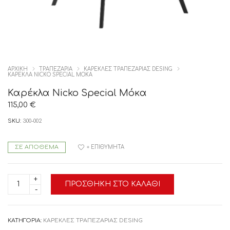
ΑΡΧΙΚΉ
ΤΡΑΠΕΖΑΡΙΑ
ΚΑΡΕΚΛΕΣ ΤΡΑΠΕΖΑΡΙΑΣ DESING
ΚΑΡΈΚΛΑ NICKO SPECIAL ΜΌΚΑ
Καρέκλα Nicko Special Μόκα
115,00
€
SKU:
300-002
ΣΕ ΑΠΌΘΕΜΑ
+ ΕΠΙΘΥΜΗΤΆ
Καρέκλα
ΠΡΟΣΘΉΚΗ ΣΤΟ ΚΑΛΆΘΙ
Nicko
Special
Μόκα
ποσότητα
ΚΑΤΗΓΟΡΊΑ:
ΚΑΡΕΚΛΕΣ ΤΡΑΠΕΖΑΡΙΑΣ DESING