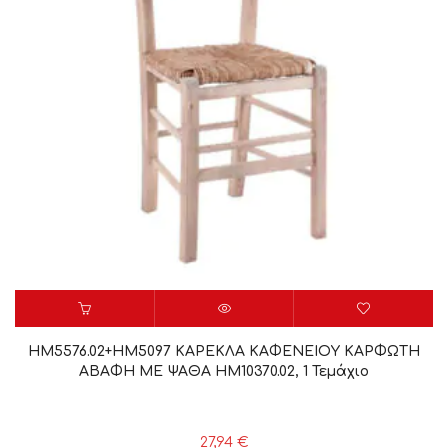
HM5576.02+HM5097 ΚΑΡΕΚΛΑ ΚΑΦΕΝΕΙΟY ΚΑΡΦΩΤΗ
ΑΒΑΦΗ ΜΕ ΨΑΘΑ HM10370.02, 1 Τεμάχιο
27,94
€