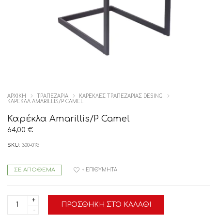
ΑΡΧΙΚΉ
ΤΡΑΠΕΖΑΡΙΑ
ΚΑΡΕΚΛΕΣ ΤΡΑΠΕΖΑΡΙΑΣ DESING
ΚΑΡΈΚΛΑ AMARILLIS/P CAMEL
Καρέκλα Amarillis/P Camel
64,00
€
SKU:
300-015
ΣΕ ΑΠΌΘΕΜΑ
+ ΕΠΙΘΥΜΗΤΆ
Καρέκλα
ΠΡΟΣΘΉΚΗ ΣΤΟ ΚΑΛΆΘΙ
Amarillis/P
Camel