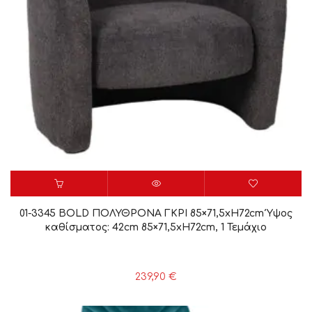
01-3345 BOLD ΠΟΛΥΘΡΟΝΑ ΓΚΡΙ 85×71,5xH72cm Ύψος
καθίσματος: 42cm 85×71,5xH72cm, 1 Τεμάχιο
239,90
€