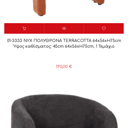
01-3333 NYX ΠΟΛΥΘΡΟΝΑ TERRACOTTA 64x56xH75cm
Ύψος καθίσματος: 45cm 64x56xH75cm, 1 Τεμάχιο
190,00
€