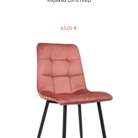
Καρέκλα Loris Λάιμ
65,00
€