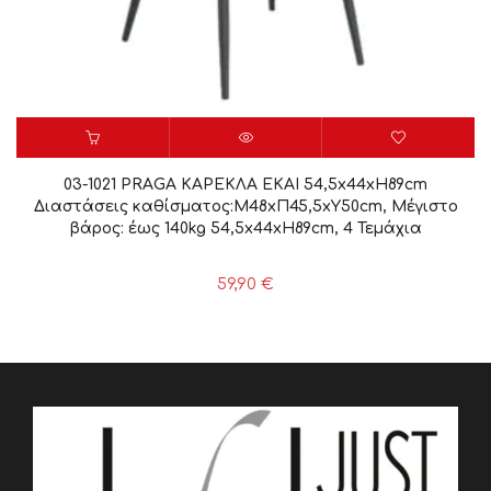
03-1021 PRAGA ΚΑΡΕΚΛΑ ΕΚΑΙ 54,5x44xH89cm
Διαστάσεις καθίσματος:Μ48xΠ45,5xΥ50cm, Μέγιστο
βάρος: έως 140kg 54,5x44xH89cm, 4 Τεμάχια
59,90
€