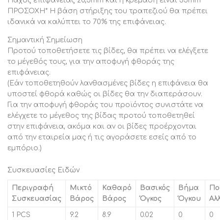
Πάχος επιφάνειας 20,5mm και η κρέμαση είναι 35mm
ΠΡΟΣΟΧΗ* Η βάση στήριξης του τραπεζιού θα πρέπει
ιδανικά να καλύπτει το 70% της επιφάνειας.
Σημαντική Σημείωση
Προτού τοποθετήσετε τις βίδες, θα πρέπει να ελέγξετε
το μέγεθός τους, για την αποφυγή φθοράς της
επιφάνειας.
(Εάν τοποθετηθούν λανθασμένες βίδες η επιφάνεια θα
υποστεί φθορά καθώς οι βίδες θα την διαπεράσουν.
Για την αποφυγή φθοράς του προϊόντος συνιστάτε να
ελέγχετε το μέγεθος της βίδας προτού τοποθετηθεί
στην επιφάνεια, ακόμα και αν οι βίδες προέρχονται
από την εταιρεία μας ή τις αγοράσετε εσείς από το
εμπόριο.)
Συσκευασίες Ειδών
Περιγραφή
Μικτό
Καθαρό
Βασικός
Βήμα
Πο
Συσκευασίας
Βάρος
Βάρος
Όγκος
Όγκου
Αλ
1 PCS
9.2
8.9
0.02
0
0