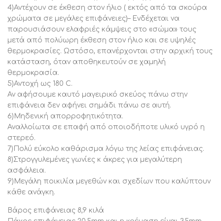
Σημαντική Σημείωση
4)Αντέχουν σε έκθεση στον ήλιο ( εκτός από τα σκούρα
Προτού τοποθετήσετε τις βίδες, θα πρέπει να ελέγξετε
χρώματα σε μεγάλες επιφάνειες)– Ενδέχεται να
το μέγεθός τους, για την αποφυγή φθοράς της
παρουσιάσουν ελαφριές κάμψεις στο «σώμα» τους
επιφάνειας.
μετά από πολύωρη έκθεση στον ήλιο και σε υψηλές
(Εάν τοποθετηθούν λανθασμένες βίδες η επιφάνεια θα
θερμοκρασίες. Ωστόσο, επανέρχονται στην αρχική τους
υποστεί φθορά καθώς οι βίδες θα την διαπεράσουν.
κατάσταση, όταν αποθηκευτούν σε χαμηλή
Για την αποφυγή φθοράς του προϊόντος συνιστάτε να
θερμοκρασία.
ελέγχετε το μέγεθος της βίδας προτού τοποθετηθεί
5)Αντοχή ως 180 C.
στην επιφάνεια, ακόμα και αν οι βίδες προέρχονται
Αν αφήσουμε καυτό μαγειρικό σκεύος πάνω στην
από την εταιρεία μας ή τις αγοράσετε εσείς από το
επιφάνεια δεν αφήνει σημάδι πάνω σε αυτή.
6)Μηδενική απορροφητικότητα.
εμπόριο.)
Αναλλοίωτα σε επαφή από οποιοδήποτε υλικό υγρό η
στερεό.
7)Πολύ εύκολο καθάρισμα λόγω της λείας επιφάνειας.
8)Στρογγυλεμένες γωνίες κ άκρες για μεγαλύτερη
ασφάλεια.
9)Μεγάλη ποικιλία μεγεθών και σχεδίων που καλύπτουν
κάθε ανάγκη.
Βάρος επιφάνειας 8,9 κιλά