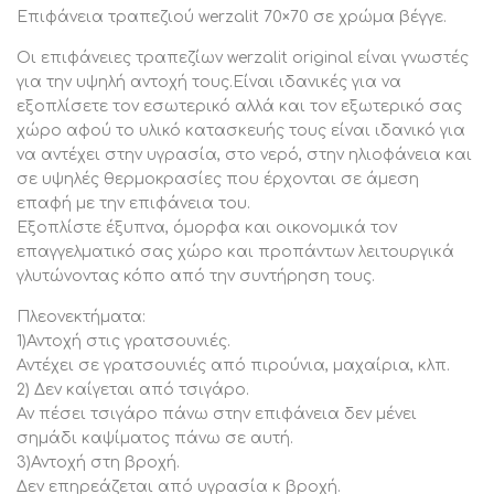
θερμοκρασίες. Ωστόσο, επανέρχονται στην αρχική τους
Επιφάνεια τραπεζιού werzalit 70×70 σε χρώμα βέγγε.
κατάσταση, όταν αποθηκευτούν σε χαμηλή
Οι επιφάνειες τραπεζίων werzalit original είναι γνωστές
θερμοκρασία.
για την υψηλή αντοχή τους.Είναι ιδανικές για να
5)Αντοχή ως 180 C.
εξοπλίσετε τον εσωτερικό αλλά και τον εξωτερικό σας
Αν αφήσουμε καυτό μαγειρικό σκεύος πάνω στην
χώρο αφού το υλικό κατασκευής τους είναι ιδανικό για
επιφάνεια δεν αφήνει σημάδι πάνω σε αυτή.
να αντέχει στην υγρασία, στο νερό, στην ηλιοφάνεια και
6)Μηδενική απορροφητικότητα.
σε υψηλές θερμοκρασίες που έρχονται σε άμεση
Αναλλοίωτα σε επαφή από οποιοδήποτε υλικό υγρό η
επαφή με την επιφάνεια του.
στερεό.
Εξοπλίστε έξυπνα, όμορφα και οικονομικά τον
7)Πολύ εύκολο καθάρισμα λόγω της λείας επιφάνειας.
επαγγελματικό σας χώρο και προπάντων λειτουργικά
8)Στρογγυλεμένες γωνίες κ άκρες για μεγαλύτερη
γλυτώνοντας κόπο από την συντήρηση τους.
ασφάλεια.
9)Μεγάλη ποικιλία μεγεθών και σχεδίων που καλύπτουν
Πλεονεκτήματα:
κάθε ανάγκη.
1)Αντοχή στις γρατσουνιές.
Αντέχει σε γρατσουνιές από πιρούνια, μαχαίρια, κλπ.
Βάρος επιφάνειας 8,9 κιλά
2) Δεν καίγεται από τσιγάρο.
Πάχος επιφάνειας 20,5mm και η κρέμαση είναι 35mm
Αν πέσει τσιγάρο πάνω στην επιφάνεια δεν μένει
ΠΡΟΣΟΧΗ* Η βάση στήριξης του τραπεζιού θα πρέπει
σημάδι καψίματος πάνω σε αυτή.
ιδανικά να καλύπτει το 70% της επιφάνειας.
3)Αντοχή στη βροχή.
Δεν επηρεάζεται από υγρασία κ βροχή.