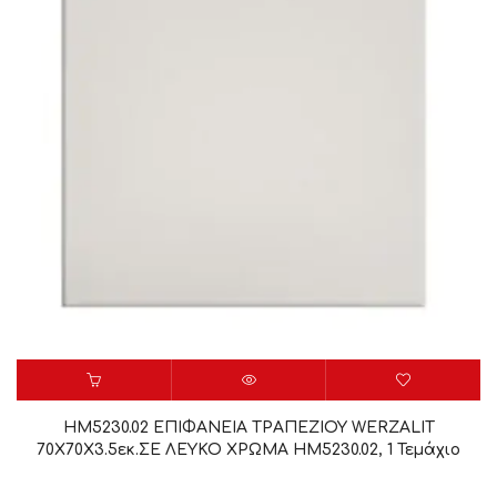
HM5230.02 ΕΠΙΦΑΝΕΙΑ ΤΡΑΠΕΖΙΟΥ WERZALIT
70Χ70Χ3.5εκ.ΣΕ ΛΕΥΚΟ ΧΡΩΜΑ HM5230.02, 1 Τεμάχιο