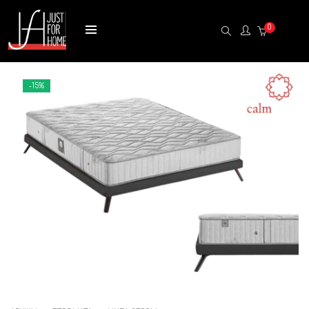
0
-15%