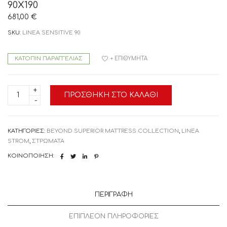
90X190
681,00
€
SKU:
LINEA SENSITIVE 90
ΚΑΤΌΠΙΝ ΠΑΡΑΓΓΕΛΊΑΣ
+ ΕΠΙΘΥΜΗΤΆ
LINEA
ΠΡΟΣΘΉΚΗ ΣΤΟ ΚΑΛΆΘΙ
STROM
ΣΤΡΩΜΑ
SENSITIVE
HYPNOZZ
90X190
ΚΑΤΗΓΟΡΊΕΣ:
BEYOND SUPERIOR MATTRESS COLLECTION
,
LINEA
ποσότητα
STROM
,
ΣΤΡΩΜΑΤΑ
ΚΟΙΝΟΠΟΊΗΣΗ:
ΠΕΡΙΓΡΑΦΉ
ΕΠΙΠΛΈΟΝ ΠΛΗΡΟΦΟΡΊΕΣ