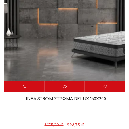
LINEA STROM ΣΤΡΩΜΑ DELUX 160X200
Original
Η
1.175,00
€
998,75
€