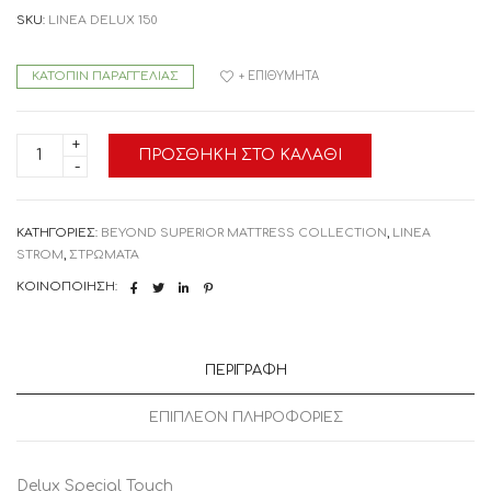
price
τρέχουσα
SKU:
LINEA DELUX 150
was:
τιμή
1.090,00 €.
είναι:
ΚΑΤΌΠΙΝ ΠΑΡΑΓΓΕΛΊΑΣ
+ ΕΠΙΘΥΜΗΤΆ
926,50 €.
LINEA
ΠΡΟΣΘΉΚΗ ΣΤΟ ΚΑΛΆΘΙ
STROM
ΣΤΡΩΜΑ
DELUX
150X200
ποσότητα
ΚΑΤΗΓΟΡΊΕΣ:
BEYOND SUPERIOR MATTRESS COLLECTION
,
LINEA
STROM
,
ΣΤΡΩΜΑΤΑ
ΚΟΙΝΟΠΟΊΗΣΗ:
ΠΕΡΙΓΡΑΦΉ
ΕΠΙΠΛΈΟΝ ΠΛΗΡΟΦΟΡΊΕΣ
Delux Special Touch