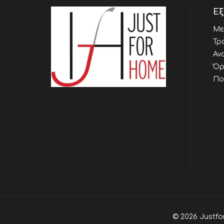
Εξ
Με
Τρ
Αν
Όρ
Πο
© 2026 Justfo