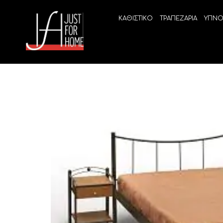
ΚΑΘΙΣΤΙΚΟ
ΤΡΑΠΕΖΑΡΙΑ
ΥΠΝΟ
ECO SLEEP
LINEA
Ανατομικά στρώματα χωρίς ελατήρια
High Qu
Ανατομικά στρώματα
ELIXIR 
Ανωστρώματα
BEYOND
VITALIT