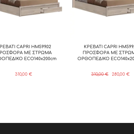
ΡΕΒΑΤΙ CAPRI HM599.02
ΚΡΕΒΑΤΙ CAPRI HM599.
ΡΟΣΦΟΡΑ ΜΕ ΣΤΡΩΜΑ
ΠΡΟΣΦΟΡΑ ΜΕ ΣΤΡΩ
ΟΠΕΔΙΚΟ ECO140x200cm
ΟΡΘΟΠΕΔΙΚΟ ECO140x2
Original
Η
310,00
€
310,00
€
280,00
€
price
τ
was:
τι
310,00 €.
εί
28