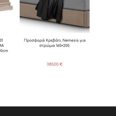
01
Προσφορά Κρεβάτι Nemesis για
ΜΑ
στρώμα 160×200.
00cm
380,00
€
ρέχουσα
μή
ναι:
0,00 €.