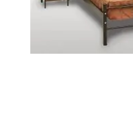
STATUS 
ΔΙΑΦΟΡΑ
ECON
Pocket spring
Continuous spring
Μαξιλάρια
Ανωστρωματα
Ορθοπεδικα
Ανατομικα
Bonnell spring