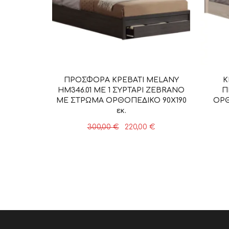
ΠΡΟΣΦΟΡΑ ΚΡΕΒΑΤΙ MELANY
Κ
HM346.01 ΜΕ 1 ΣΥΡΤΑΡΙ ZEBRANO
Π
ΜΕ ΣΤΡΩΜΑ ΟΡΘΟΠΕΔΙΚΟ 90Χ190
ΟΡΘ
εκ.
Original
Η
300,00
€
220,00
€
price
τρέχουσα
was:
τιμή
300,00 €.
είναι:
220,00 €.