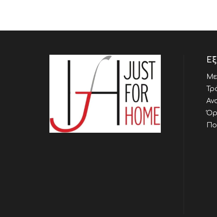
Εξ
Με
Τρ
Αν
Όρ
Πο