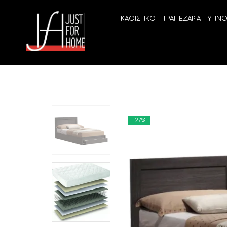
ΚΑΘΙΣΤΙΚΟ
ΤΡΑΠΕΖΑΡΙΑ
ΥΠΝΟ
-27%
ECO SLEEP
LINEA
Ανατομικά στρώματα χωρίς ελατήρια
High Qu
Ανατομικά στρώματα
ELIXIR 
Ανωστρώματα
BEYOND
VITALIT