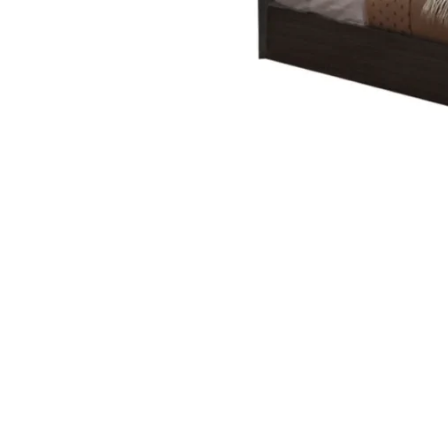
STATUS 
ΔΙΑΦΟΡΑ
ECON
Pocket spring
Continuous spring
Μαξιλάρια
Ανωστρωματα
Ορθοπεδικα
Ανατομικα
Bonnell spring