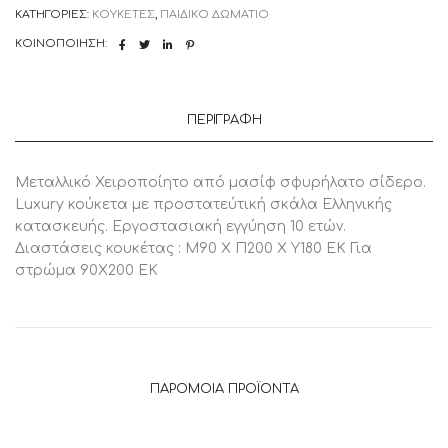
ΜΕ
ΚΑΤΗΓΟΡΊΕΣ:
ΚΟΥΚΕΤΕΣ
,
ΠΑΙΔΙΚΟ ΔΩΜΑΤΙΟ
ΠΡΟΣΤΑΤΕΥΤΙΚΗ
ΣΚΑΛΑ
ΚΟΙΝΟΠΟΊΗΣΗ:
ΕΛΛΗΝΙΚΗΣ
ΚΑΤΑΣΚΕΥΗΣ
ΓΙΑ
ΣΤΡΩΜΑ
90Χ200
ΠΕΡΙΓΡΑΦΉ
ΕΚ,
1
Τεμάχιο
ποσότητα
Μεταλλικό Χειροποίητο από μασίφ σφυρήλατο σίδερο.
Luxury κούκετα με προστατεύτική σκάλα Ελληνικής
κατασκευής. Εργοστασιακή εγγύηση 10 ετών.
Διαστάσεις κουκέτας : Μ90 Χ Π200 Χ Υ180 ΕΚ Για
στρώμα 90Χ200 ΕΚ
ΠΑΡΌΜΟΙΑ ΠΡΟΪΌΝΤΑ