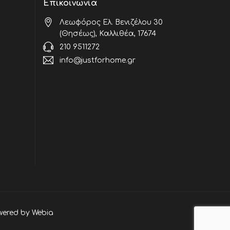
Επικοινωνία
Λεωφόρος Ελ. Βενιζέλου 30
(Θησέως), Καλλιθέα, 17674
210 9511272
info@justforhome.gr
wered by
Webia