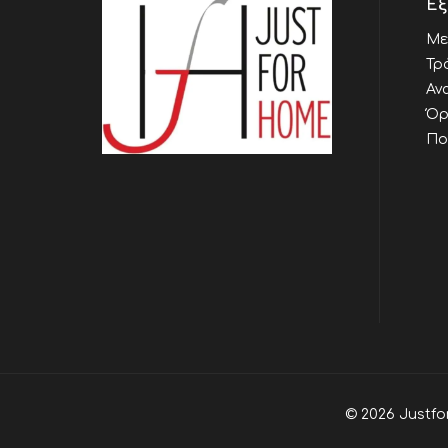
Εξ
Με
Τρ
Αν
Όρ
Πο
© 2026 Justfo