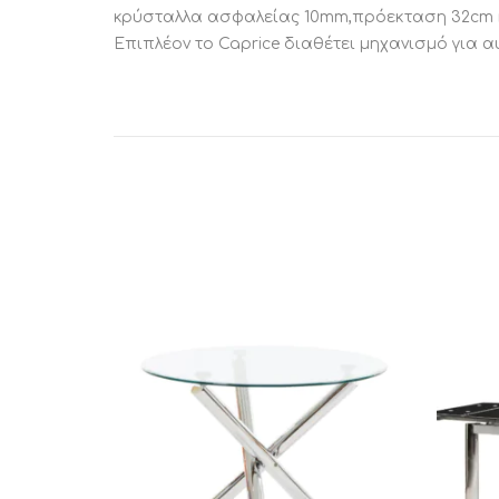
κρύσταλλα ασφαλείας 10mm,πρόεκταση 32cm κα
Επιπλέον το Caprice διαθέτει μηχανισμό για α