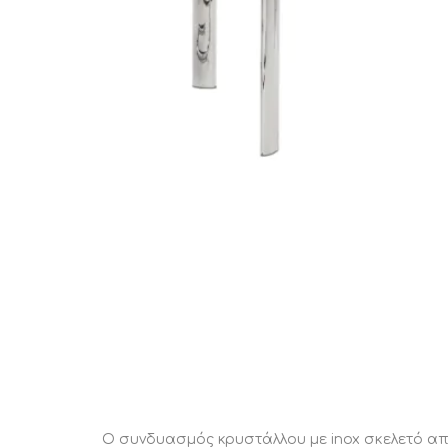
STATUS 
ΔΙΑΦΟΡΑ
ECON
Pocket spring
Continuous spring
Μαξιλάρια
Ανωστρωματα
Ορθοπεδικα
Ανατομικα
Bonnell spring
Ο συνδυασμός κρυστάλλου με inox σκελετό αποτ