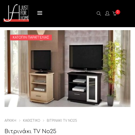
0
ΚΑΤΌΠΙΝ ΠΑΡΑΓΓΕΛΊΑΣ
ΑΡΧΙΚΉ
ΚΑΘΙΣΤΙΚΟ
ΒΙΤΡΙΝΆΚΙ TV NO25
Βιτρινάκι TV No25