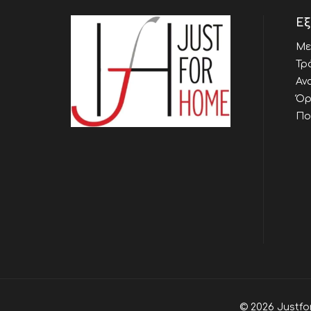
Εξ
Με
Τρ
Αν
Όρ
Πο
© 2026 Justfo