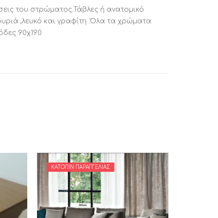
σεις του στρώματος.Τάβλες ή ανατομικό
ουριά ,λευκό και γραφίτη .Όλα τα χρώματα
όδες 90χ190
ΚΑΤΌΠΙΝ ΠΑΡΑΓΓΕΛΊΑΣ