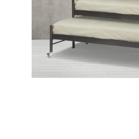
STATUS 
ΔΙΑΦΟΡΑ
ECON
Pocket spring
Continuous spring
Μαξιλάρια
Ανωστρωματα
Ορθοπεδικα
Ανατομικα
Bonnell spring