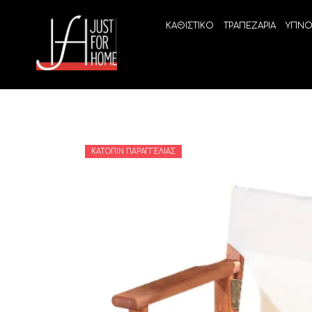
ΚΑΘΙΣΤΙΚΟ
ΤΡΑΠΕΖΑΡΙΑ
ΥΠΝΟ
ΚΑΤΌΠΙΝ ΠΑΡΑΓΓΕΛΊΑΣ
ECO SLEEP
LINEA
Ανατομικά στρώματα χωρίς ελατήρια
High Qu
Ανατομικά στρώματα
ELIXIR 
Ανωστρώματα
BEYOND
VITALIT