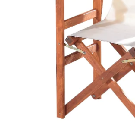
STATUS 
ΔΙΑΦΟΡΑ
ECON
Pocket spring
Continuous spring
Μαξιλάρια
Ανωστρωματα
Ορθοπεδικα
Ανατομικα
Bonnell spring