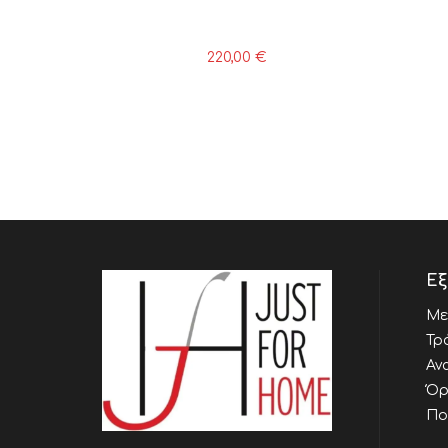
220,00
€
Εξ
Με
Τρ
Αν
Όρ
Πο