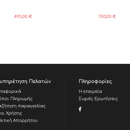
495,00
€
700,00
€
υπηρέτηση Πελατών
Πληροφορίες
ταφορικά
Η εταιρεία
όποι Πληρωμής
Συχνές Ερωτήσεις
αζήτηση παραγγελίας
οι Χρήσης
λιτική Απορρήτου