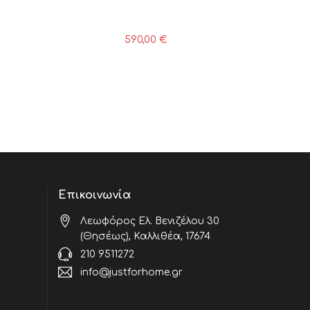
590,00
€
Επικοινωνία
Λεωφόρος Ελ. Βενιζέλου 30
(Θησέως), Καλλιθέα, 17674
210 9511272
info@justforhome.gr